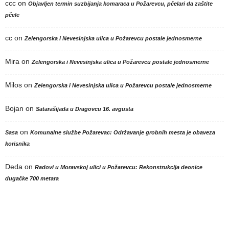
ccc
on
Objavljen termin suzbijanja komaraca u Požarevcu, pčelari da zaštite
pčele
cc
on
Zelengorska i Nevesinjska ulica u Požarevcu postale jednosmerne
Mira
on
Zelengorska i Nevesinjska ulica u Požarevcu postale jednosmerne
Milos
on
Zelengorska i Nevesinjska ulica u Požarevcu postale jednosmerne
Bojan
on
Satarašijada u Dragovcu 16. avgusta
on
Sasa
Komunalne službe Požarevac: Održavanje grobnih mesta je obaveza
korisnika
Deda
on
Radovi u Moravskoj ulici u Požarevcu: Rekonstrukcija deonice
dugačke 700 metara