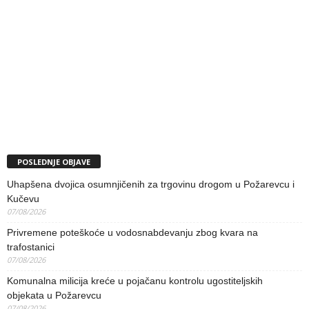
POSLEDNJE OBJAVE
Uhapšena dvojica osumnjičenih za trgovinu drogom u Požarevcu i
Kučevu
07/08/2026
Privremene poteškoće u vodosnabdevanju zbog kvara na
trafostanici
07/08/2026
Komunalna milicija kreće u pojačanu kontrolu ugostiteljskih
objekata u Požarevcu
07/08/2026