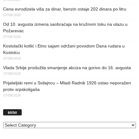
Cena evrodizela viša za dinar, benzin ostaje 202 dinara po litru
07/08/2026
Od 10. avgusta izmena saobraćaja na kružnom toku na ulazu u
Požarevac
07/08/2026
Kostolački kotlić i Etno sajam održani povodom Dana rudara u
Kostolcu
07/08/2026
Vlada Srbije produžila smanjenje akciza na gorivo do 16. avgusta
07/08/2026
Prijateljski remi u Svilajncu – Mladi Radnik 1926 ostao neporažen
protiv srpskoligaša
07/08/2026
MENI
MENI