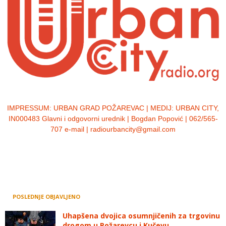
IMPRESSUM:
URBAN GRAD POŽAREVAC | MEDIJ: URBAN CITY,
IN000483 Glavni i odgovorni urednik | Bogdan Popović | 062/565-
707 e-mail | radiourbancity@gmail.com
POSLEDNJE OBJAVLJENO
Uhapšena dvojica osumnjičenih za trgovinu
drogom u Požarevcu i Kučevu