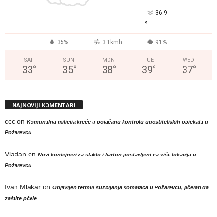
36.9
°
35%
3.1kmh
91%
SAT
SUN
MON
TUE
WED
33
°
35
°
38
°
39
°
37
°
NAJNOVIJI KOMENTARI
ccc
on
Komunalna milicija kreće u pojačanu kontrolu ugostiteljskih objekata u
Požarevcu
Vladan
on
Novi kontejneri za staklo i karton postavljeni na više lokacija u
Požarevcu
Ivan Mlakar
on
Objavljen termin suzbijanja komaraca u Požarevcu, pčelari da
zaštite pčele