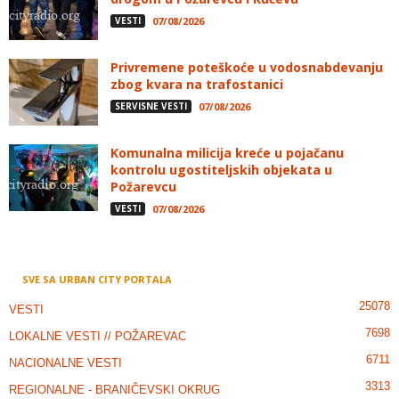
VESTI
07/08/2026
Privremene poteškoće u vodosnabdevanju
zbog kvara na trafostanici
SERVISNE VESTI
07/08/2026
Komunalna milicija kreće u pojačanu
kontrolu ugostiteljskih objekata u
Požarevcu
VESTI
07/08/2026
SVE SA URBAN CITY PORTALA
25078
VESTI
7698
LOKALNE VESTI // POŽAREVAC
6711
NACIONALNE VESTI
3313
REGIONALNE - BRANIČEVSKI OKRUG