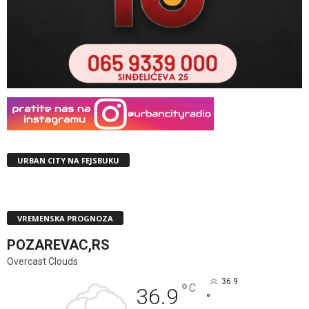
URBAN CITY NA FEJSBUKU
VREMENSKA PROGNOZA
POZAREVAC,RS
Overcast Clouds
36.9
°
C
36.9
°