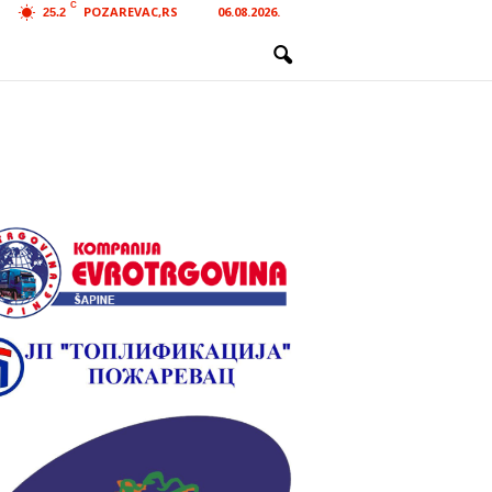
C
POZAREVAC,RS
06.08.2026.
25.2