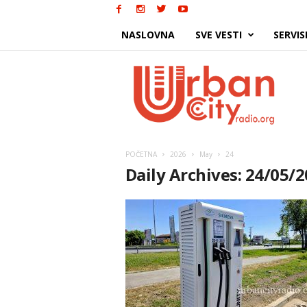
NASLOVNA
SVE VESTI
SERVIS
Urban
City
POČETNA
2026
May
24
Daily Archives: 24/05/