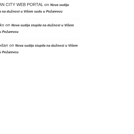
AN CITY WEB PORTAL
on
Nova sudija
la na dužnost u Višem sudu u Požarevcu
ko
on
Nova sudija stupila na dužnost u Višem
u Požarevcu
odan
on
Nova sudija stupila na dužnost u Višem
u Požarevcu