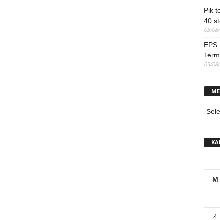
Pik t
40 st
05/08
EPS: 
Term
05/08
ME
MEN
KA
M
4