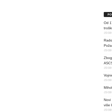
PO
Od 17
trošk
05/08
Radov
Poža
05/08
Zbog 
ASCS
05/08
Vojni
05/08
Mihol
05/08
Novi 
više 
05/08