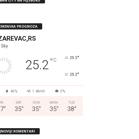
BAN CITY NA FEJSBUKU
EMENSKA PROGNOZA
ZAREVAC,RS
 Sky
°
25.2
°
C
25.2
°
25.2
46%
1.4kmh
0%
FRI
SAT
SUN
MON
TUE
37
°
35
°
35
°
35
°
38
°
JNOVIJI KOMENTARI