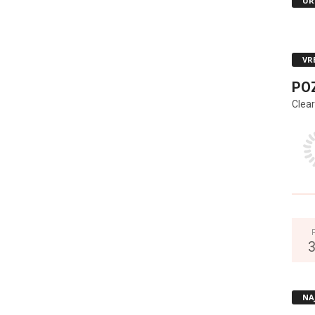
UR
VR
PO
Clear
NA