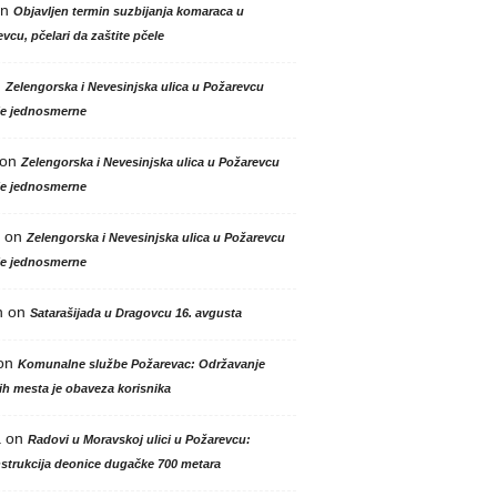
n
Objavljen termin suzbijanja komaraca u
vcu, pčelari da zaštite pčele
n
Zelengorska i Nevesinjska ulica u Požarevcu
le jednosmerne
on
Zelengorska i Nevesinjska ulica u Požarevcu
le jednosmerne
on
Zelengorska i Nevesinjska ulica u Požarevcu
le jednosmerne
n
on
Satarašijada u Dragovcu 16. avgusta
on
Komunalne službe Požarevac: Održavanje
h mesta je obaveza korisnika
a
on
Radovi u Moravskoj ulici u Požarevcu:
strukcija deonice dugačke 700 metara