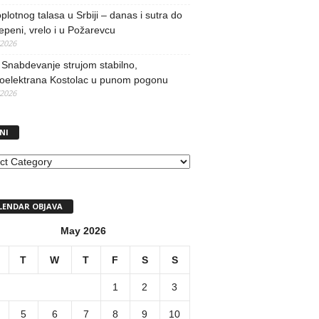
oplotnog talasa u Srbiji – danas i sutra do
epeni, vrelo i u Požarevcu
/2026
Snabdevanje strujom stabilno,
oelektrana Kostolac u punom pogonu
/2026
NI
I
LENDAR OBJAVA
May 2026
T
W
T
F
S
S
1
2
3
5
6
7
8
9
10