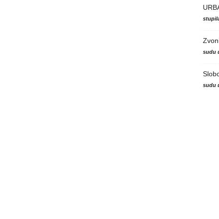
URB
stupi
Zvon
sudu 
Slob
sudu 