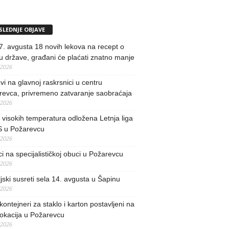
SLEDNJE OBJAVE
. avgusta 18 novih lekova na recept o
u države, građani će plaćati znatno manje
/2026
i na glavnoj raskrsnici u centru
revca, privremeno zatvaranje saobraćaja
/2026
visokih temperatura odložena Letnja liga
 u Požarevcu
/2026
ci na specijalističkoj obuci u Požarevcu
/2026
jski susreti sela 14. avgusta u Šapinu
/2026
kontejneri za staklo i karton postavljeni na
lokacija u Požarevcu
/2026