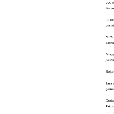
ccc
o
Požare
cc
o
posta
Mira
posta
Milos
posta
Boja
Sasa
grobni
Ded
Rekon