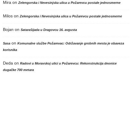
Mira
on
Zelengorska i Nevesinjska ulica u Požarevcu postale jednosmerne
Milos
on
Zelengorska i Nevesinjska ulica u Požarevcu postale jednosmerne
Bojan
on
Satarašijada u Dragovcu 16. avgusta
on
Sasa
Komunalne službe Požarevac: Održavanje grobnih mesta je obaveza
korisnika
Deda
on
Radovi u Moravskoj ulici u Požarevcu: Rekonstrukcija deonice
dugačke 700 metara