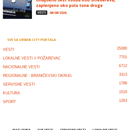
zaplenjeno oko pola tone droge
VESTI
08/08/2026
SVE SA URBAN CITY PORTALA
25080
VESTI
7701
LOKALNE VESTI // POŽAREVAC
6712
NACIONALNE VESTI
3313
REGIONALNE - BRANIČEVSKI OKRUG
1788
SERVISNE VESTI
1518
KULTURA
1263
SPORT
NASLOVNA
SVE VESTI
SERVISNE VESTI
LOKALNE VESTI