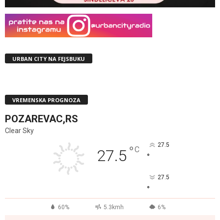
URBAN CITY NA FEJSBUKU
VREMENSKA PROGNOZA
POZAREVAC,RS
Clear Sky
27.5
°
C
27.5
°
27.5
°
60%
5.3kmh
6%