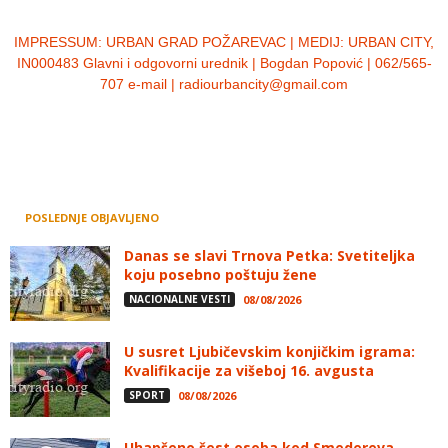
IMPRESSUM:
URBAN GRAD POŽAREVAC | MEDIJ: URBAN CITY,
IN000483 Glavni i odgovorni urednik | Bogdan Popović | 062/565-
707 e-mail | radiourbancity@gmail.com
POSLEDNJE OBJAVLJENO
Danas se slavi Trnova Petka: Svetiteljka
koju posebno poštuju žene
NACIONALNE VESTI
08/08/2026
U susret Ljubičevskim konjičkim igrama:
Kvalifikacije za višeboj 16. avgusta
SPORT
08/08/2026
Uhapšeno šest osoba kod Smedereva,