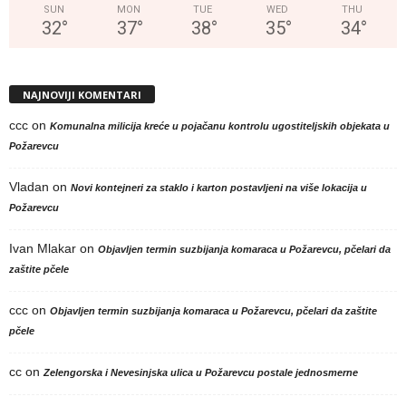
SUN
MON
TUE
WED
THU
32
°
37
°
38
°
35
°
34
°
NAJNOVIJI KOMENTARI
ccc
on
Komunalna milicija kreće u pojačanu kontrolu ugostiteljskih objekata u
Požarevcu
Vladan
on
Novi kontejneri za staklo i karton postavljeni na više lokacija u
Požarevcu
Ivan Mlakar
on
Objavljen termin suzbijanja komaraca u Požarevcu, pčelari da
zaštite pčele
ccc
on
Objavljen termin suzbijanja komaraca u Požarevcu, pčelari da zaštite
pčele
cc
on
Zelengorska i Nevesinjska ulica u Požarevcu postale jednosmerne