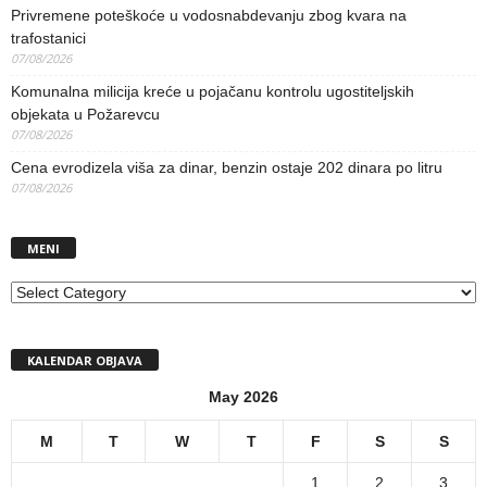
Privremene poteškoće u vodosnabdevanju zbog kvara na
trafostanici
07/08/2026
Komunalna milicija kreće u pojačanu kontrolu ugostiteljskih
objekata u Požarevcu
07/08/2026
Cena evrodizela viša za dinar, benzin ostaje 202 dinara po litru
07/08/2026
MENI
MENI
KALENDAR OBJAVA
May 2026
M
T
W
T
F
S
S
1
2
3