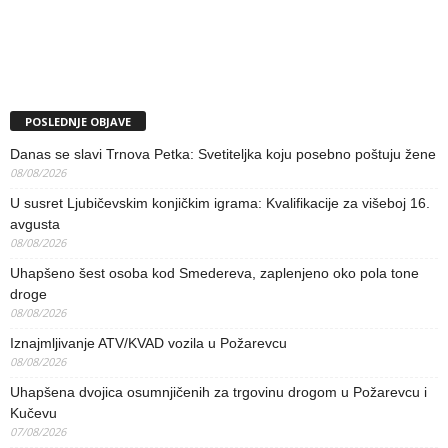
POSLEDNJE OBJAVE
Danas se slavi Trnova Petka: Svetiteljka koju posebno poštuju žene
08/08/2026
U susret Ljubičevskim konjičkim igrama: Kvalifikacije za višeboj 16.
avgusta
08/08/2026
Uhapšeno šest osoba kod Smedereva, zaplenjeno oko pola tone
droge
08/08/2026
Iznajmljivanje ATV/KVAD vozila u Požarevcu
08/08/2026
Uhapšena dvojica osumnjičenih za trgovinu drogom u Požarevcu i
Kučevu
07/08/2026