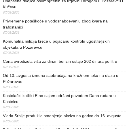
Uhapšena dvojica osumnjičenih za trgovinu drogom u Požarevcu i
Kučevu
07/08/2026
Privremene poteškoće u vodosnabdevanju zbog kvara na
trafostanici
07/08/2026
Komunalna milicija kreće u pojačanu kontrolu ugostiteljskih
objekata u Požarevcu
07/08/2026
Cena evrodizela viša za dinar, benzin ostaje 202 dinara po litru
07/08/2026
Od 10. avgusta izmena saobraćaja na kružnom toku na ulazu u
Požarevac
07/08/2026
Kostolački kotlić i Etno sajam održani povodom Dana rudara u
Kostolcu
07/08/2026
Vlada Srbije produžila smanjenje akciza na gorivo do 16. avgusta
07/08/2026