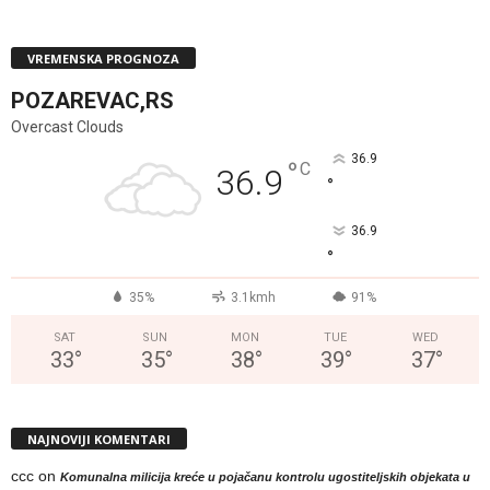
VREMENSKA PROGNOZA
POZAREVAC,RS
Overcast Clouds
36.9
°
C
36.9
°
36.9
°
35%
3.1kmh
91%
SAT
SUN
MON
TUE
WED
33
°
35
°
38
°
39
°
37
°
NAJNOVIJI KOMENTARI
ccc
on
Komunalna milicija kreće u pojačanu kontrolu ugostiteljskih objekata u