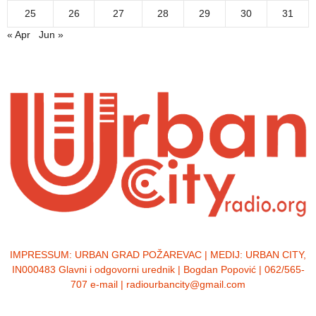
25
26
27
28
29
30
31
« Apr
Jun »
IMPRESSUM:
URBAN GRAD POŽAREVAC | MEDIJ: URBAN CITY,
IN000483 Glavni i odgovorni urednik | Bogdan Popović | 062/565-
707 e-mail | radiourbancity@gmail.com