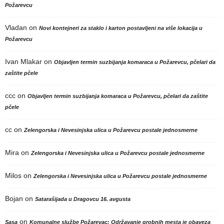
Požarevcu
Vladan
on
Novi kontejneri za staklo i karton postavljeni na više lokacija u
Požarevcu
Ivan Mlakar
on
Objavljen termin suzbijanja komaraca u Požarevcu, pčelari da
zaštite pčele
ccc
on
Objavljen termin suzbijanja komaraca u Požarevcu, pčelari da zaštite
pčele
cc
on
Zelengorska i Nevesinjska ulica u Požarevcu postale jednosmerne
Mira
on
Zelengorska i Nevesinjska ulica u Požarevcu postale jednosmerne
Milos
on
Zelengorska i Nevesinjska ulica u Požarevcu postale jednosmerne
Bojan
on
Satarašijada u Dragovcu 16. avgusta
on
Sasa
Komunalne službe Požarevac: Održavanje grobnih mesta je obaveza