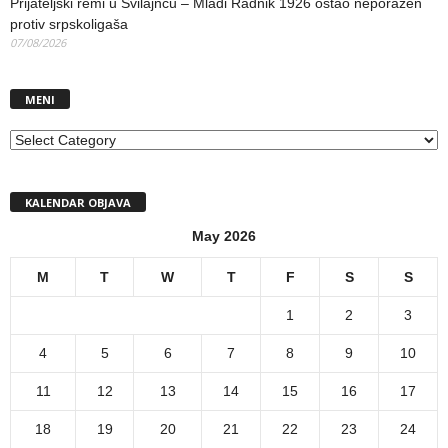
Prijateljski remi u Svilajncu – Mladi Radnik 1926 ostao neporažen
protiv srpskoligaša
07/08/2026
MENI
MENI
KALENDAR OBJAVA
May 2026
M
T
W
T
F
S
S
1
2
3
4
5
6
7
8
9
10
11
12
13
14
15
16
17
18
19
20
21
22
23
24