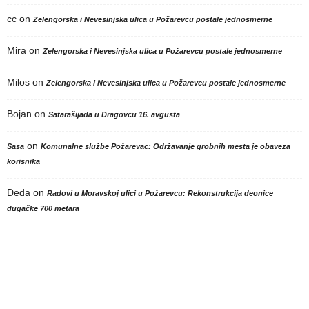
cc
on
Zelengorska i Nevesinjska ulica u Požarevcu postale jednosmerne
Mira
on
Zelengorska i Nevesinjska ulica u Požarevcu postale jednosmerne
Milos
on
Zelengorska i Nevesinjska ulica u Požarevcu postale jednosmerne
Bojan
on
Satarašijada u Dragovcu 16. avgusta
on
Sasa
Komunalne službe Požarevac: Održavanje grobnih mesta je obaveza
korisnika
Deda
on
Radovi u Moravskoj ulici u Požarevcu: Rekonstrukcija deonice
dugačke 700 metara