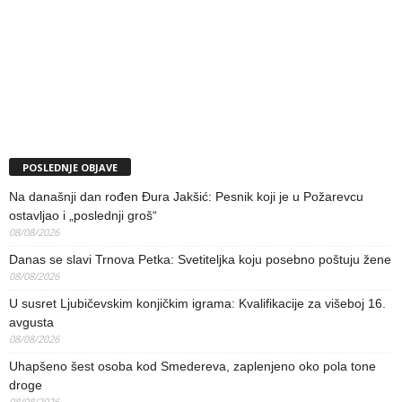
POSLEDNJE OBJAVE
Na današnji dan rođen Đura Jakšić: Pesnik koji je u Požarevcu
ostavljao i „poslednji groš“
08/08/2026
Danas se slavi Trnova Petka: Svetiteljka koju posebno poštuju žene
08/08/2026
U susret Ljubičevskim konjičkim igrama: Kvalifikacije za višeboj 16.
avgusta
08/08/2026
Uhapšeno šest osoba kod Smedereva, zaplenjeno oko pola tone
droge
08/08/2026