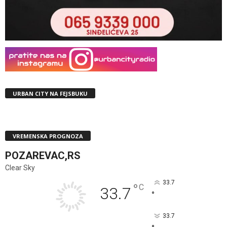
URBAN CITY NA FEJSBUKU
VREMENSKA PROGNOZA
POZAREVAC,RS
Clear Sky
33.7
°
C
33.7
°
33.7