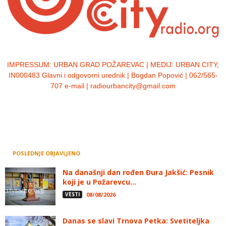
IMPRESSUM:
URBAN GRAD POŽAREVAC | MEDIJ: URBAN CITY,
IN000483 Glavni i odgovorni urednik | Bogdan Popović | 062/565-
707 e-mail | radiourbancity@gmail.com
POSLEDNJE OBJAVLJENO
Na današnji dan rođen Đura Jakšić: Pesnik
koji je u Požarevcu...
VESTI
08/08/2026
Danas se slavi Trnova Petka: Svetiteljka