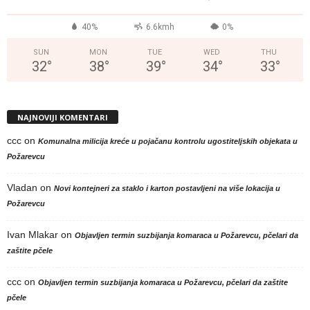
°
40%
6.6kmh
0%
SUN
MON
TUE
WED
THU
32
°
38
°
39
°
34
°
33
°
NAJNOVIJI KOMENTARI
ccc
on
Komunalna milicija kreće u pojačanu kontrolu ugostiteljskih objekata u
Požarevcu
Vladan
on
Novi kontejneri za staklo i karton postavljeni na više lokacija u
Požarevcu
Ivan Mlakar
on
Objavljen termin suzbijanja komaraca u Požarevcu, pčelari da
zaštite pčele
ccc
on
Objavljen termin suzbijanja komaraca u Požarevcu, pčelari da zaštite
pčele