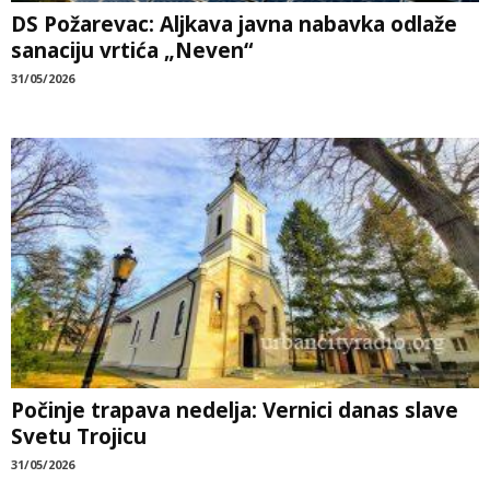
DS Požarevac: Aljkava javna nabavka odlaže
sanaciju vrtića „Neven“
31/05/2026
Počinje trapava nedelja: Vernici danas slave
Svetu Trojicu
31/05/2026