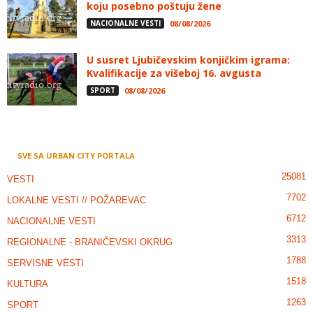
koju posebno poštuju žene
NACIONALNE VESTI
08/08/2026
U susret Ljubičevskim konjičkim igrama:
Kvalifikacije za višeboj 16. avgusta
SPORT
08/08/2026
SVE SA URBAN CITY PORTALA
25081
VESTI
7702
LOKALNE VESTI // POŽAREVAC
6712
NACIONALNE VESTI
3313
REGIONALNE - BRANIČEVSKI OKRUG
1788
SERVISNE VESTI
1518
KULTURA
1263
SPORT