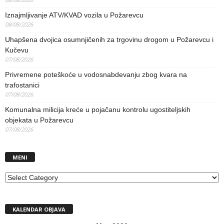
Iznajmljivanje ATV/KVAD vozila u Požarevcu
08/08/2026
Uhapšena dvojica osumnjičenih za trgovinu drogom u Požarevcu i
Kučevu
07/08/2026
Privremene poteškoće u vodosnabdevanju zbog kvara na
trafostanici
07/08/2026
Komunalna milicija kreće u pojačanu kontrolu ugostiteljskih
objekata u Požarevcu
07/08/2026
MENI
MENI
KALENDAR OBJAVA