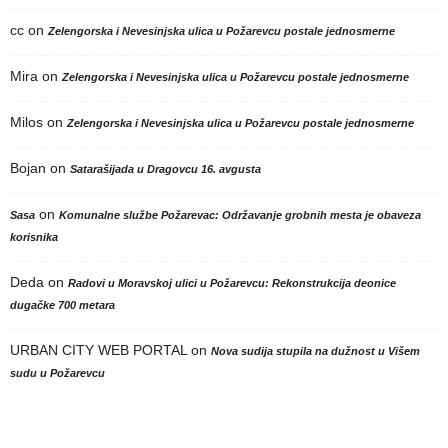
cc
on
Zelengorska i Nevesinjska ulica u Požarevcu postale jednosmerne
Mira
on
Zelengorska i Nevesinjska ulica u Požarevcu postale jednosmerne
Milos
on
Zelengorska i Nevesinjska ulica u Požarevcu postale jednosmerne
Bojan
on
Satarašijada u Dragovcu 16. avgusta
on
Sasa
Komunalne službe Požarevac: Održavanje grobnih mesta je obaveza
korisnika
Deda
on
Radovi u Moravskoj ulici u Požarevcu: Rekonstrukcija deonice
dugačke 700 metara
URBAN CITY WEB PORTAL
on
Nova sudija stupila na dužnost u Višem
sudu u Požarevcu