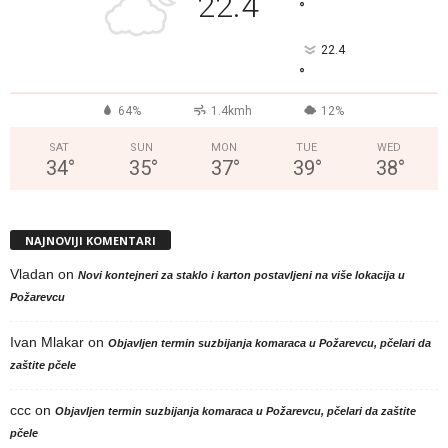
22.4
°
22.4
°
64%
1.4kmh
12%
SAT
SUN
MON
TUE
WED
34
°
35
°
37
°
39
°
38
°
NAJNOVIJI KOMENTARI
Vladan
on
Novi kontejneri za staklo i karton postavljeni na više lokacija u
Požarevcu
Ivan Mlakar
on
Objavljen termin suzbijanja komaraca u Požarevcu, pčelari da
zaštite pčele
ccc
on
Objavljen termin suzbijanja komaraca u Požarevcu, pčelari da zaštite
pčele