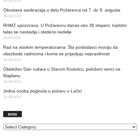
06/08/2026
Obustava saobraćaja u delu Požarevca od 7. do 9. avgusta
06/08/2026
RHMZ upozorava: U Požarevcu danas oko 38 stepeni, toplotni
talas se nastavlja i sledeće nedelje
06/08/2026
Rad na visokim temperaturama: Šta poslodavci moraju da
obezbede radnicima i kome se prijavljuju nepravilnosti
06/08/2026
Obeležen Dan rudara u Starom Kostolcu, položeni venci na
Majdanu
06/08/2026
Jedna osoba poginula u požaru u Lučici
06/08/2026
MENI
MENI