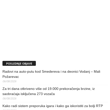
POSLEDNJE OBJAVE
Radovi na auto-putu kod Smedereva i na deonici Vodanj – Mali
Požarevac
06/08/2026
Za tri dana otkriveno više od 19.000 prekoračenja brzine, iz
saobraćaja isključena 273 vozača
06/08/2026
Kako radi sistem preporuka igara i kako ga iskoristiti za bolji RTP