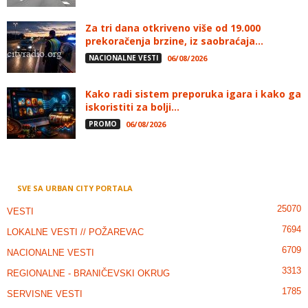
Za tri dana otkriveno više od 19.000
prekoračenja brzine, iz saobraćaja...
NACIONALNE VESTI
06/08/2026
Kako radi sistem preporuka igara i kako ga
iskoristiti za bolji...
PROMO
06/08/2026
SVE SA URBAN CITY PORTALA
25070
VESTI
7694
LOKALNE VESTI // POŽAREVAC
6709
NACIONALNE VESTI
3313
REGIONALNE - BRANIČEVSKI OKRUG
1785
SERVISNE VESTI