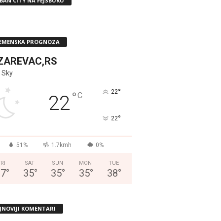
BAN CITY NA FEJSBUKU
EMENSKA PROGNOZA
ZAREVAC,RS
 Sky
°
22
°
C
22
°
22
51%
1.7kmh
0%
FRI
SAT
SUN
MON
TUE
37
°
35
°
35
°
35
°
38
°
JNOVIJI KOMENTARI