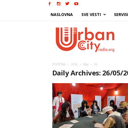
NASLOVNA
SVE VESTI
SERVIS
Urban
City
POČETNA
2026
May
26
Daily Archives: 26/05/