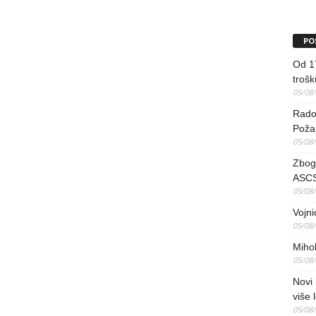
PO
Od 17
trošk
05/08
Radov
Poža
05/08
Zbog 
ASCS
05/08
Vojni
05/08
Mihol
05/08
Novi 
više 
05/08