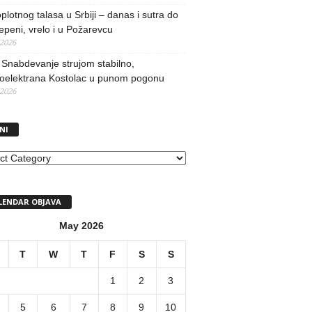
oplotnog talasa u Srbiji – danas i sutra do
epeni, vrelo i u Požarevcu
/2026
Snabdevanje strujom stabilno,
oelektrana Kostolac u punom pogonu
/2026
NI
I
LENDAR OBJAVA
May 2026
T
W
T
F
S
S
1
2
3
5
6
7
8
9
10