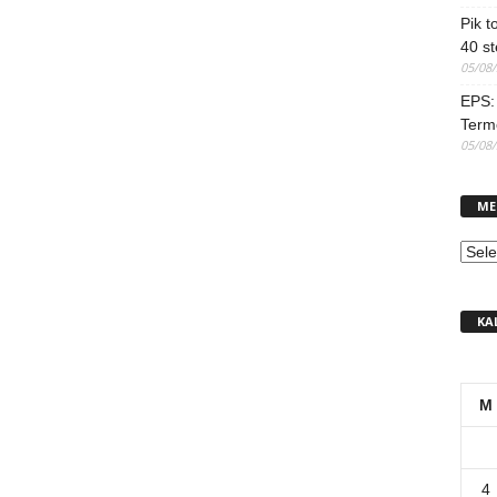
Pik t
40 st
05/08
EPS: 
Term
05/08
ME
MEN
KA
M
4