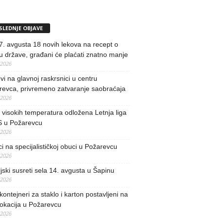
SLEDNJE OBJAVE
. avgusta 18 novih lekova na recept o
u države, građani će plaćati znatno manje
/2026
i na glavnoj raskrsnici u centru
revca, privremeno zatvaranje saobraćaja
/2026
visokih temperatura odložena Letnja liga
 u Požarevcu
/2026
ci na specijalističkoj obuci u Požarevcu
/2026
jski susreti sela 14. avgusta u Šapinu
/2026
kontejneri za staklo i karton postavljeni na
lokacija u Požarevcu
/2026