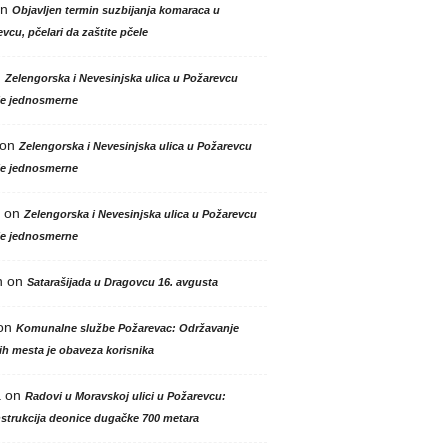
n
Objavljen termin suzbijanja komaraca u
vcu, pčelari da zaštite pčele
n
Zelengorska i Nevesinjska ulica u Požarevcu
le jednosmerne
on
Zelengorska i Nevesinjska ulica u Požarevcu
le jednosmerne
on
Zelengorska i Nevesinjska ulica u Požarevcu
le jednosmerne
n
on
Satarašijada u Dragovcu 16. avgusta
on
Komunalne službe Požarevac: Održavanje
h mesta je obaveza korisnika
a
on
Radovi u Moravskoj ulici u Požarevcu:
strukcija deonice dugačke 700 metara