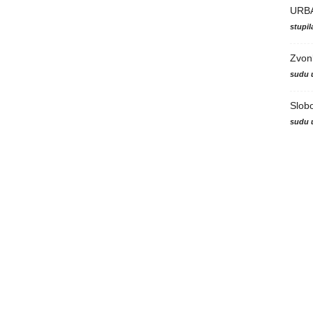
URB
stupi
Zvon
sudu 
Slob
sudu 