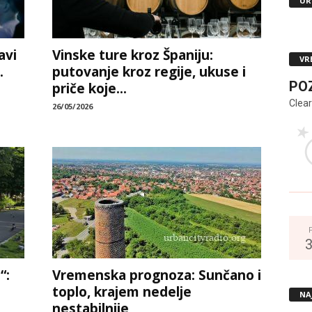
UR
avi
Vinske ture kroz Španiju:
VR
.
putovanje kroz regije, ukuse i
PO
priče koje...
Clear
26/05/2026
“:
Vremenska prognoza: Sunčano i
toplo, krajem nedelje
NA
nestabilnije