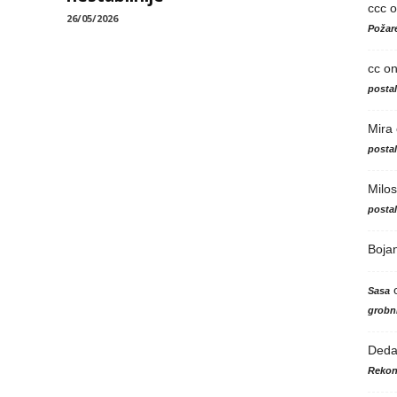
ccc
o
26/05/2026
Požare
cc
o
posta
Mira
posta
Milos
posta
Boja
Sasa
grobni
Ded
Rekon