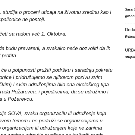
Sasa
studija o proceni uticaja na životnu sredinu kao i
grobni
palionice ne postoji.
Ded
očeti sa radom već 1. Oktobra.
Rekon
da budu prevareni, a svakako neće dozvoliti da ih
URB
profita.
stupi
će u potpunosti pružiti podršku i saradnju pokretu
lionice i pridružujemo se njihovom pozivu svim
ičkim) i svim udruženjima bilo ona ekološkog tipa
ji grada Požarevca, i pojedincima, da se udružimo i
a u Požarevcu.
ije SOVA, svaku organizaciju ili udruženje koja
ovom temom i ne pridruži se organizacijama u
o organizacijom ili udruženjem koje ne zanima