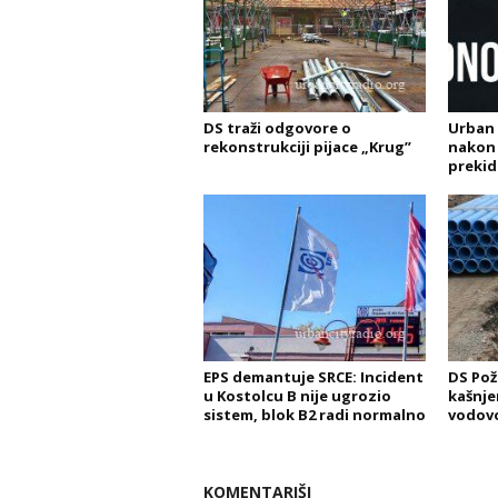
DS traži odgovore o
Urban 
rekonstrukciji pijace „Krug”
nakon 
prekid
EPS demantuje SRCE: Incident
DS Pož
u Kostolcu B nije ugrozio
kašnje
sistem, blok B2 radi normalno
vodovo
KOMENTARIŠI