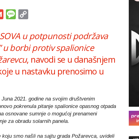
s
tsApp
iber
Gmail
Message
Copy
Link
a SOVA u potpunosti podržava
” u borbi protiv spalionice
žarevcu
, navodi se u današnjem
koje u nastavku prenosimo u
. Juna 2021. godine na svojim društvenim
ovo pokrenula pitanje spalionice opasnog otpada
 na osnovane sumnje o mogućoj prenameni
enje za obradu solarnih panela.
koju smo našli na sajtu grada Požarevca, uvideli