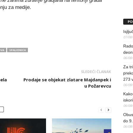
 ne zanima zdravlje gradjana na teritoriji grada
enju za medije.
PO
Isjlj
07/08
Rado
OVA
SPALIONICA
deoni
06/08
Za tr
SLEDEĆI ČLANAK
preko
ela
Prodaje se objekat zlatare Majdanpek i
273 
06/08
u Požarevcu
Kako 
iskori
06/08
Obus
do 9.
06/08