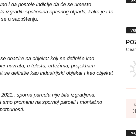
UR
kao i da postoje indicije da će se umesto
a izgraditi spalionica opasnog otpada, kako je i to
 se u saopštenju.
VR
PO
Clear
se obazire na objekat koji se definiše kao
par navrata, u tekstu, crtežima, projektnim
se definiše kao industrijski objekat i kao objekat
2021., sporna parcela nije bila izgradjena.
li smo promenu na spornoj parceli i montažno
S
 potpunosti.
NA