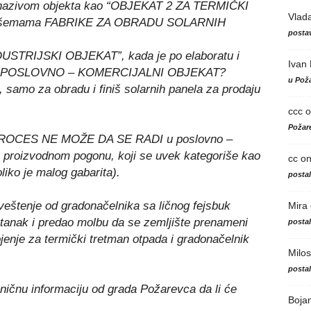
a nazivom objekta kao “OBJEKAT 2 ZA TERMIČKI
Vlad
m šemama FABRIKE ZA OBRADU SOLARNIH
postav
INDUSTRIJSKI OBJEKAT”, kada je po elaboratu i
Ivan
ovo POSLOVNO – KOMERCIJALNI OBJEKAT?
u Poža
 samo za obradu i finiš solarnih panela za prodaju
ccc
o
Požare
ROCES NE MOŽE DA SE RADI u poslovno –
 proizvodnom pogonu, koji se uvek kategoriše kao
cc
o
oliko je malog gabarita).
posta
eštenje od gradonačelnika sa ličnog fejsbuk
Mira
astanak i predao molbu da se zemljište prenameni
posta
jenje za termički tretman otpada i gradonačelnik
Milos
posta
ičnu informaciju od grada Požarevca da li će
Boja