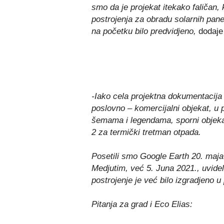
smo da je projekat itekako faličan, 
postrojenja za obradu solarnih panel
na početku bilo predvidjeno,
dodaje
-Iako cela projektna dokumentacija 
poslovno – komercijalni objekat, u 
šemama i legendama, sporni objekat 
2 za termički tretman otpada.
Posetili smo Google Earth 20. maja 
Medjutim, već 5. Juna 2021., uvide
postrojenje je već bilo izgradjeno u
Pitanja za grad i Eco Elias: