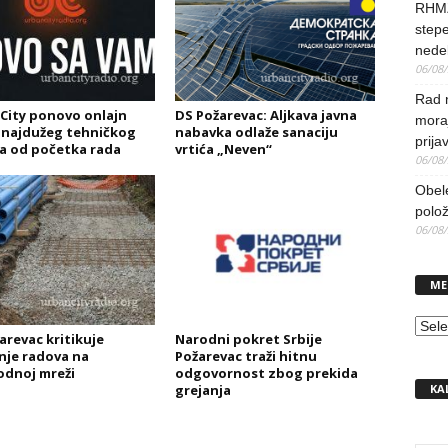
RHMZ
stepe
nedel
06/08
Rad 
City ponovo onlajn
DS Požarevac: Aljkava javna
mora
najdužeg tehničkog
nabavka odlaže sanaciju
prija
a od početka rada
vrtića „Neven“
06/08
Obel
polo
06/08
ME
MEN
arevac kritikuje
Narodni pokret Srbije
nje radova na
Požarevac traži hitnu
dnoj mreži
odgovornost zbog prekida
KA
grejanja