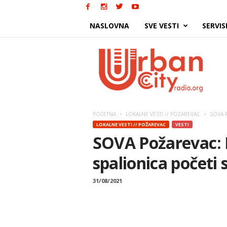
NASLOVNA
SVE VESTI
SERVIS
Urban
City
POČETNA
LOKALNE VESTI // POŽAREVAC
SOVA Po
LOKALNE VESTI // POŽAREVAC
VESTI
SOVA Požarevac: P
spalionica početi
31/08/2021