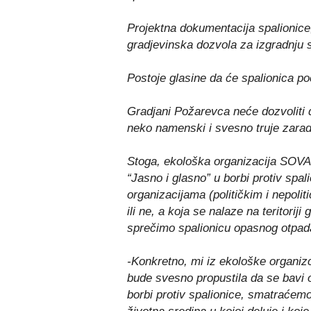
Projektna dokumentacija spalionice, 
gradjevinska dozvola za izgradnju s
Postoje glasine da će spalionica p
Gradjani Požarevca neće dozvoliti 
neko namenski i svesno truje zarad 
Stoga, ekološka organizacija SOVA 
“Jasno i glasno” u borbi protiv spa
organizacijama (političkim i nepolit
ili ne, a koja se nalaze na teritori
sprečimo spalionicu opasnog otpad
-Konkretno, mi iz ekološke organizc
bude svesno propustila da se bavi 
borbi protiv spalionice, smatraćem