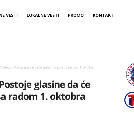
NE VESTI
LOKALNE VESTI
PROMO
KONTAKT
žarevac: Postoje glasine da će spalionica početi sa radom 1. oktobra
ostoje glasine da će
 sa radom 1. oktobra