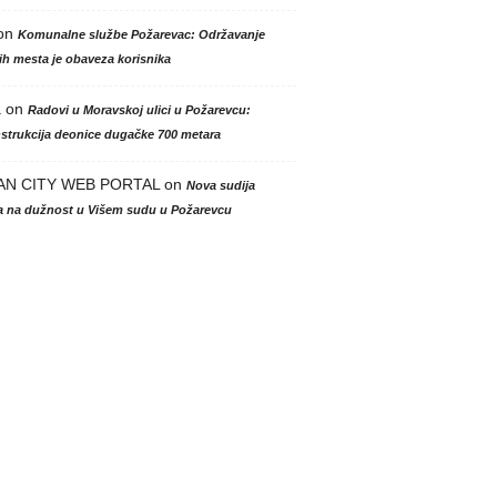
on
Komunalne službe Požarevac: Održavanje
h mesta je obaveza korisnika
a
on
Radovi u Moravskoj ulici u Požarevcu:
strukcija deonice dugačke 700 metara
AN CITY WEB PORTAL
on
Nova sudija
la na dužnost u Višem sudu u Požarevcu