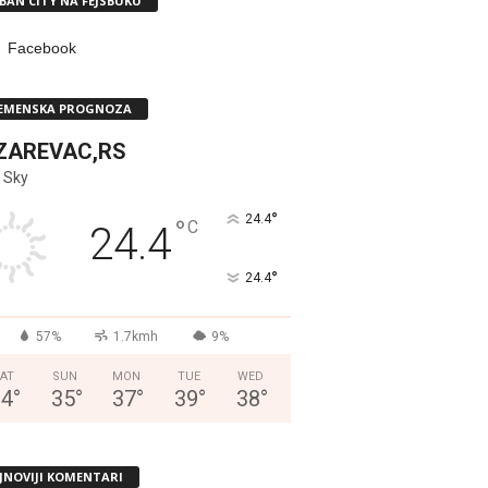
BAN CITY NA FEJSBUKU
Facebook
EMENSKA PROGNOZA
ZAREVAC,RS
 Sky
°
24.4
°
C
24.4
°
24.4
57%
1.7kmh
9%
AT
SUN
MON
TUE
WED
34
°
35
°
37
°
39
°
38
°
JNOVIJI KOMENTARI