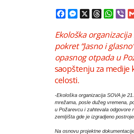
Facebook
Messenger
X
Thread
Wha
V
Ekološka organizacij
pokret “Jasno i glasno
opasnog otpada u Po
saopštenju za medije 
celosti.
-Ekološka organizacija SOVA je 21
mrežama, posle dužeg vremena, pon
u Požarevcu i zahtevala odgovore
zemljišta gde je izgradjeno postroj
Na osnovu projektne dokumentacije 