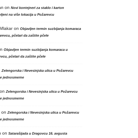
an
on
Novi kontejneri za staklo i karton
ljeni na više lokacija u Požarevcu
 Mlakar
on
Objavljen termin suzbijanja komaraca
revcu, pčelari da zaštite pčele
n
Objavljen termin suzbijanja komaraca u
vcu, pčelari da zaštite pčele
n
Zelengorska i Nevesinjska ulica u Požarevcu
le jednosmerne
on
Zelengorska i Nevesinjska ulica u Požarevcu
le jednosmerne
on
Zelengorska i Nevesinjska ulica u Požarevcu
le jednosmerne
n
on
Satarašijada u Dragovcu 16. avgusta