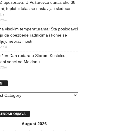
 upozorava: U Požarevcu danas oko 38
ni, toplotni talas se nastavlja i sledeće
je
/2026
na visokim temperaturama: Šta poslodavci
ju da obezbede radnicima i kome se
vljuju nepravilnosti
/2026
ežen Dan rudara u Starom Kostolcu,
ženi venci na Majdanu
/2026
NI
I
LENDAR OBJAVA
August 2026