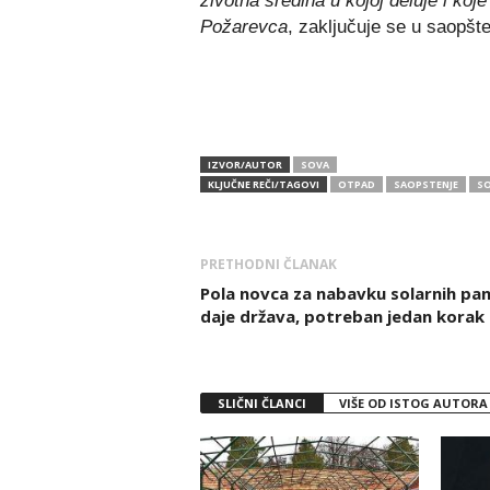
životna sredina u kojoj deluje i koje
Požarevca
, zaključuje se u saopšt
IZVOR/AUTOR
SOVA
KLJUČNE REČI/TAGOVI
OTPAD
SAOPSTENJE
S
PRETHODNI ČLANAK
Pola novca za nabavku solarnih pan
daje država, potreban jedan korak
SLIČNI ČLANCI
VIŠE OD ISTOG AUTORA