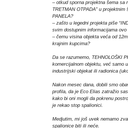
– otkud sporna projektna šema s
TRETMAN OTPADA” u projektni
PANELA?
– zašto u legedni projekta piše “
svim dostupnim informacijama 
– čemu visina objekta veća od 12m,
krajnim kupcima?
Da se razumemo, TEHNOLOŠKI P
komercijalnom objektu, već samo u
industrijski objekat ili radionica (uk
Nakon mesec dana, dobili smo obav
profila, da je Eco Elias zatražio s
kako bi oni mogli da pokrenu postro
je rekao stop spalionici.
Medjutim, mi još uvek nemamo zvan
spalionice biti ili neće.