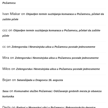
Požarevcu
Ivan Mlakar
on
Objavljen termin suzbijanja komaraca u Požarevcu, pčelari da
zaštite pčele
ccc
on
Objavljen termin suzbijanja komaraca u Požarevcu, pčelari da zaštite
pčele
cc
on
Zelengorska i Nevesinjska ulica u Požarevcu postale jednosmerne
Mira
on
Zelengorska i Nevesinjska ulica u Požarevcu postale jednosmerne
Milos
on
Zelengorska i Nevesinjska ulica u Požarevcu postale jednosmerne
Bojan
on
Satarašijada u Dragovcu 16. avgusta
on
Sasa
Komunalne službe Požarevac: Održavanje grobnih mesta je obaveza
korisnika
Deda
on
Radovi u Moravskoj ulici u Požarevcu: Rekonstrukcija deonice