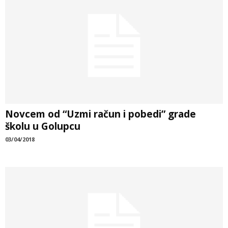
Novcem od “Uzmi račun i pobedi” grade
školu u Golupcu
03/04/2018