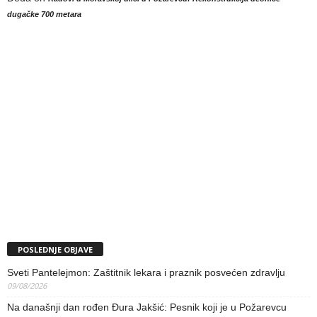
dugačke 700 metara
POSLEDNJE OBJAVE
Sveti Pantelejmon: Zaštitnik lekara i praznik posvećen zdravlju
09/08/2026
Na današnji dan rođen Đura Jakšić: Pesnik koji je u Požarevcu