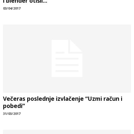
i blender otišli...
03/04/2017
Večeras poslednje izvlačenje “Uzmi račun i
pobedi”
31/03/2017