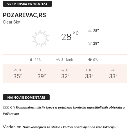
VREMENSKA PROGNOZA
POZAREVAC,RS
Clear Sky
°
28
°
C
28
°
28
44%
3.1kmh
0%
MON
TUE
WED
THU
FRI
35
°
39
°
32
°
33
°
33
°
NAJNOVIJI KOMENTARI
ccc
on
Komunalna milicija kreće u pojačanu kontrolu ugostiteljskih objekata u
Požarevcu
Vladan
on
Novi kontejneri za staklo i karton postavljeni na više lokacija u