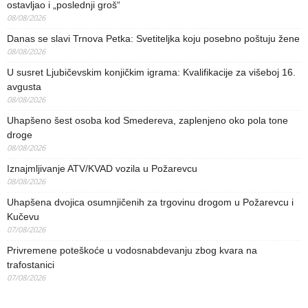
ostavljao i „poslednji groš“
08/08/2026
Danas se slavi Trnova Petka: Svetiteljka koju posebno poštuju žene
08/08/2026
U susret Ljubičevskim konjičkim igrama: Kvalifikacije za višeboj 16.
avgusta
08/08/2026
Uhapšeno šest osoba kod Smedereva, zaplenjeno oko pola tone
droge
08/08/2026
Iznajmljivanje ATV/KVAD vozila u Požarevcu
08/08/2026
Uhapšena dvojica osumnjičenih za trgovinu drogom u Požarevcu i
Kučevu
07/08/2026
Privremene poteškoće u vodosnabdevanju zbog kvara na
trafostanici
07/08/2026