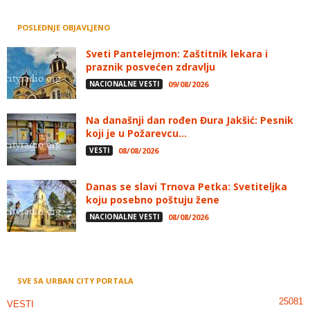
POSLEDNJE OBJAVLJENO
Sveti Pantelejmon: Zaštitnik lekara i
praznik posvećen zdravlju
NACIONALNE VESTI
09/08/2026
Na današnji dan rođen Đura Jakšić: Pesnik
koji je u Požarevcu...
VESTI
08/08/2026
Danas se slavi Trnova Petka: Svetiteljka
koju posebno poštuju žene
NACIONALNE VESTI
08/08/2026
SVE SA URBAN CITY PORTALA
25081
VESTI