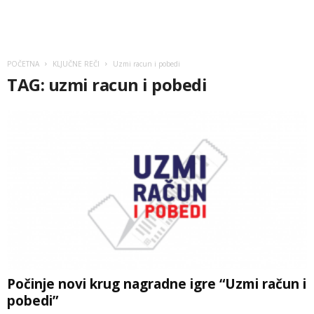
POČETNA
KLJUČNE REČI
Uzmi racun i pobedi
TAG: uzmi racun i pobedi
Počinje novi krug nagradne igre “Uzmi račun i
pobedi”