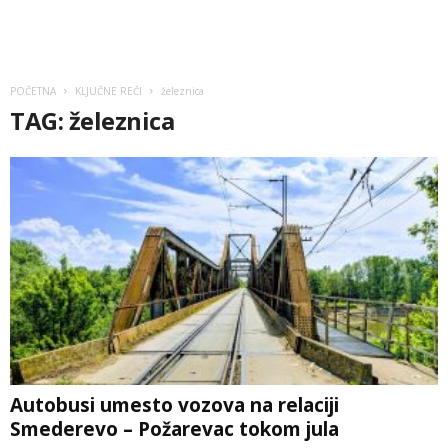
POČETNA
KLJUČNE REČI
železnica
TAG: železnica
Autobusi umesto vozova na relaciji
Smederevo – Požarevac tokom jula