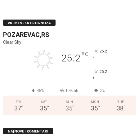
VREMENSKA PROGNOZA
POZAREVAC,RS
Clear Sky
25.2
°
C
25.2
°
25.2
°
46%
1.4kmh
0%
FRI
SAT
SUN
MON
TUE
37
°
35
°
35
°
35
°
38
°
NAJNOVIJI KOMENTARI