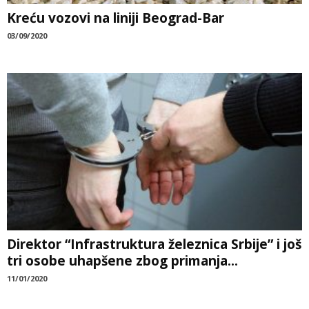
Kreću vozovi na liniji Beograd-Bar
03/09/2020
Direktor “Infrastruktura železnica Srbije” i još
tri osobe uhapšene zbog primanja...
11/01/2020