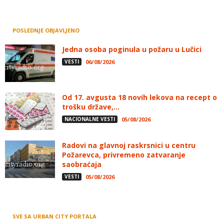
POSLEDNJE OBJAVLJENO
Jedna osoba poginula u požaru u Lučici
VESTI
06/08/2026
Od 17. avgusta 18 novih lekova na recept o
trošku države,...
NACIONALNE VESTI
05/08/2026
Radovi na glavnoj raskrsnici u centru
Požarevca, privremeno zatvaranje
saobraćaja
VESTI
05/08/2026
SVE SA URBAN CITY PORTALA