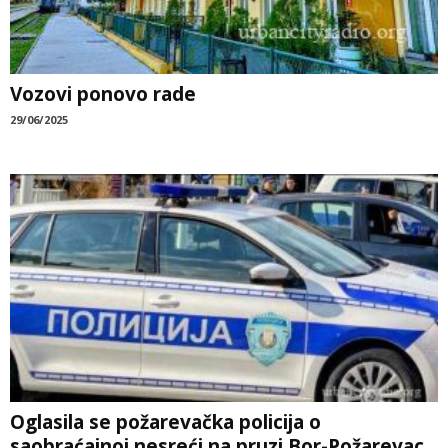
Vozovi ponovo rade
29/06/2025
Oglasila se požarevačka policija o
saobraćajnoj nesreći na pruzi Bor-Požarevac