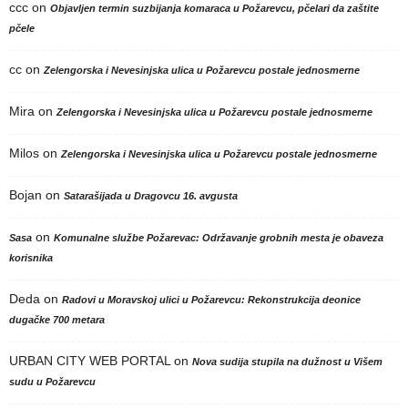
ccc
on
Objavljen termin suzbijanja komaraca u Požarevcu, pčelari da zaštite
pčele
cc
on
Zelengorska i Nevesinjska ulica u Požarevcu postale jednosmerne
Mira
on
Zelengorska i Nevesinjska ulica u Požarevcu postale jednosmerne
Milos
on
Zelengorska i Nevesinjska ulica u Požarevcu postale jednosmerne
Bojan
on
Satarašijada u Dragovcu 16. avgusta
on
Sasa
Komunalne službe Požarevac: Održavanje grobnih mesta je obaveza
korisnika
Deda
on
Radovi u Moravskoj ulici u Požarevcu: Rekonstrukcija deonice
dugačke 700 metara
URBAN CITY WEB PORTAL
on
Nova sudija stupila na dužnost u Višem
sudu u Požarevcu