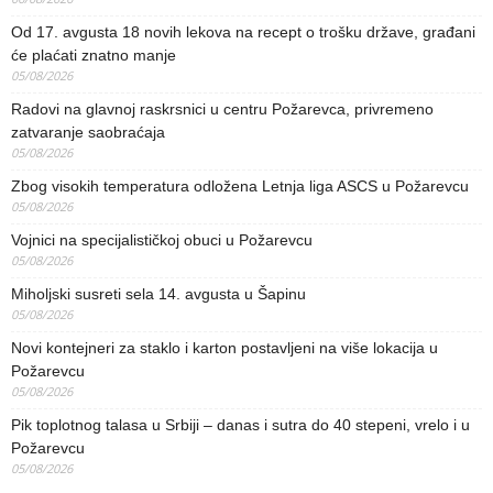
Od 17. avgusta 18 novih lekova na recept o trošku države, građani
će plaćati znatno manje
05/08/2026
Radovi na glavnoj raskrsnici u centru Požarevca, privremeno
zatvaranje saobraćaja
05/08/2026
Zbog visokih temperatura odložena Letnja liga ASCS u Požarevcu
05/08/2026
Vojnici na specijalističkoj obuci u Požarevcu
05/08/2026
Miholjski susreti sela 14. avgusta u Šapinu
05/08/2026
Novi kontejneri za staklo i karton postavljeni na više lokacija u
Požarevcu
05/08/2026
Pik toplotnog talasa u Srbiji – danas i sutra do 40 stepeni, vrelo i u
Požarevcu
05/08/2026