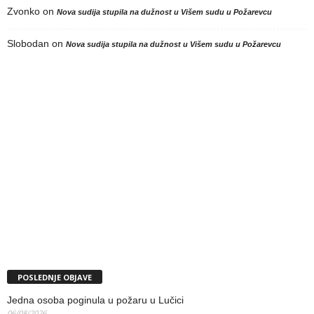
Zvonko
on
Nova sudija stupila na dužnost u Višem sudu u Požarevcu
Slobodan
on
Nova sudija stupila na dužnost u Višem sudu u Požarevcu
POSLEDNJE OBJAVE
Jedna osoba poginula u požaru u Lučici
06/08/2026