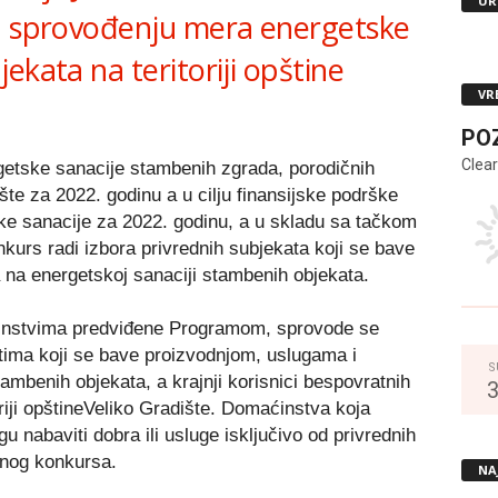
UR
 u sprovođenju mera energetske
ekata na teritoriji opštine
VR
PO
Clear
getske sanacije stambenih zgrada, porodičnih
šte za 2022. godinu a u cilju finansijske podrške
e sanacije za 2022. godinu, a u skladu sa tačkom
kurs radi izbora privrednih subjekata koji se bave
na energetskoj sanaciji stambenih objekata.
instvima predviđene Programom, sprovode se
tima koji se bave proizvodnjom, uslugama i
S
ambenih objekata, a krajnji korisnici bespovratnih
iji opštineVeliko Gradište. Domaćinstva koja
 nabaviti dobra ili usluge isključivo od privrednih
vnog konkursa.
NA