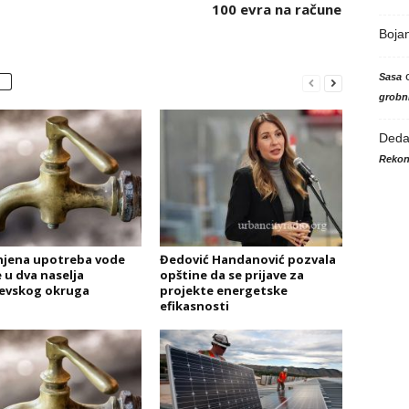
100 evra na račune
Boja
Sasa
grobni
Ded
Rekon
jena upotreba vode
Đedović Handanović pozvala
e u dva naselja
opštine da se prijave za
evskog okruga
projekte energetske
efikasnosti