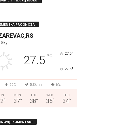
BAN CITY NA FEJSBUKU
EMENSKA PROGNOZA
ZAREVAC,RS
 Sky
°
27.5
°
C
27.5
°
27.5
60%
5.3kmh
6%
UN
MON
TUE
WED
THU
32
°
37
°
38
°
35
°
34
°
JNOVIJI KOMENTARI