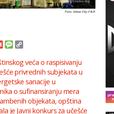
Foto: Urban City // B.P.
s
tsApp
iber
Gmail
Message
Copy
Link
inskog veća o raspisivanju
ešće privrednih subjekata u
rgetske sanacije u
nika o sufinansiranju mera
tambenih objekata, opština
ala je Javni konkurs za učešće