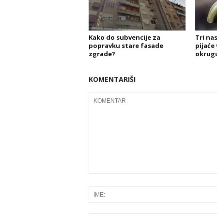
Kako do subvencije za
Tri na
popravku stare fasade
pijaće
zgrade?
okrug
KOMENTARIŠI