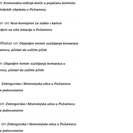
n
Komunalna milicija kreće u pojačanu kontrolu
teljskih objekata u Požarevcu
an
on
Novi kontejneri za staklo i karton
ljeni na više lokacija u Požarevcu
 Mlakar
on
Objavljen termin suzbijanja komaraca
revcu, pčelari da zaštite pčele
n
Objavljen termin suzbijanja komaraca u
vcu, pčelari da zaštite pčele
n
Zelengorska i Nevesinjska ulica u Požarevcu
le jednosmerne
on
Zelengorska i Nevesinjska ulica u Požarevcu
le jednosmerne
on
Zelengorska i Nevesinjska ulica u Požarevcu
le jednosmerne