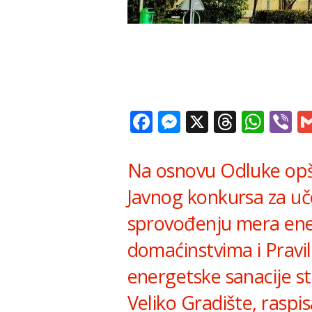
Facebook
Messenger
X
Thread
Wha
V
Na osnovu Odluke opšt
Javnog konkursa za uč
sprovođenju mera ene
domaćinstvima i Pravil
energetske sanacije s
Veliko Gradište, raspis