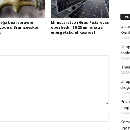
PO
selja bez ispravne
Ministarstvo i Grad Požarevac
U sus
 vode u Braničevskom
obezbedili 16,25 miliona za
u
energetsku efikasnost
Kvali
08/08
Uhap
zaple
08/08
Iznaj
08/08
Uhapš
drog
07/08
Priv
zbog 
07/08
Komun
ugost