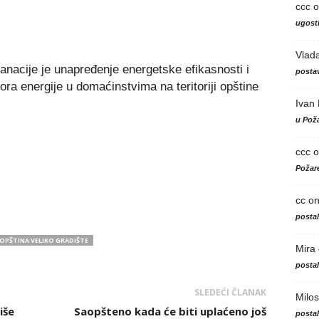
ccc
o
ugosti
Vlad
anacije je unapređenje energetske efikasnosti i
postav
ora energije u domaćinstvima na teritoriji opštine
Ivan
u Poža
ccc
o
Požare
cc
o
posta
OPŠTINA VELIKO GRADIŠTE
Mira
posta
SLEDEĆI ČLANAK
Milos
iše
Saopšteno kada će biti uplaćeno još
posta