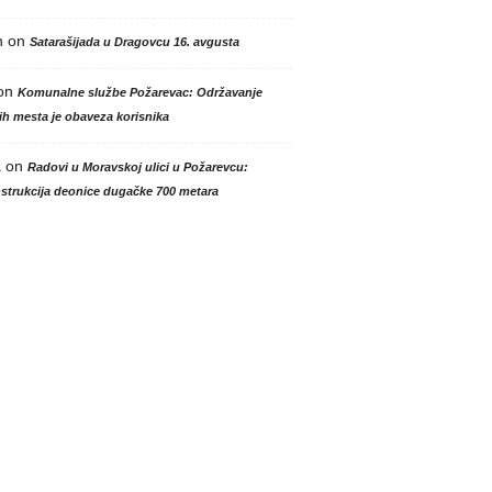
n
on
Satarašijada u Dragovcu 16. avgusta
on
Komunalne službe Požarevac: Održavanje
h mesta je obaveza korisnika
a
on
Radovi u Moravskoj ulici u Požarevcu:
strukcija deonice dugačke 700 metara