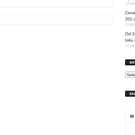
07/08
Cena 
202 d
07/08
Od 1
toku
07/08
ME
MEN
KA
M