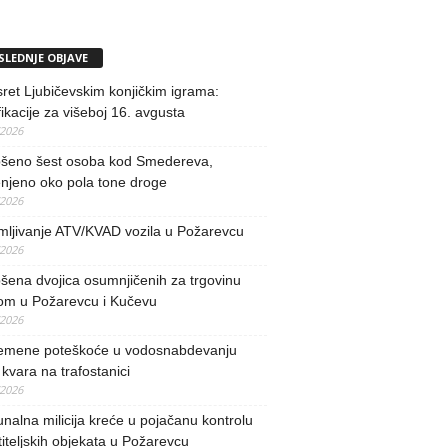
SLEDNJE OBJAVE
ret Ljubičevskim konjičkim igrama:
fikacije za višeboj 16. avgusta
/2026
šeno šest osoba kod Smedereva,
njeno oko pola tone droge
/2026
mljivanje ATV/KVAD vozila u Požarevcu
/2026
ena dvojica osumnjičenih za trgovinu
om u Požarevcu i Kučevu
/2026
remene poteškoće u vodosnabdevanju
kvara na trafostanici
/2026
alna milicija kreće u pojačanu kontrolu
iteljskih objekata u Požarevcu