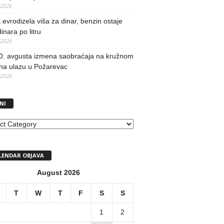
/2026
evrodizela viša za dinar, benzin ostaje
inara po litru
/2026
0. avgusta izmena saobraćaja na kružnom
 na ulazu u Požarevac
/2026
NI
I
LENDAR OBJAVA
August 2026
T
W
T
F
S
S
1
2