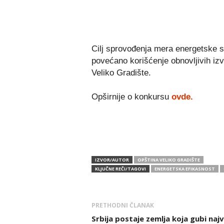
Cilj sprovođenja mera energetske s
povećano korišćenje obnovljivih izv
Veliko Gradište.
Opširnije o konkursu
ovde.
IZVOR/AUTOR
OPŠTINA VELIKO GRADIŠTE
KLJUČNE REČI/TAGOVI
ENERGETSKA EFIKASNOST
PRETHODNI ČLANAK
Srbija postaje zemlja koja gubi najv