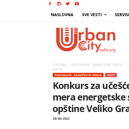
NASLOVNA
SVE VESTI
SERVIS
Urban
City
POČETNA
REGIONALNE - BRANIČEVSKI OKRUG
opštine...
REGIONALNE - BRANIČEVSKI OKRUG
VESTI
Konkurs za učešće
mera energetske sa
opštine Veliko Gr
28/05/2022