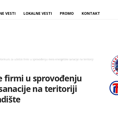
NE VESTI
LOKALNE VESTI
PROMO
KONTAKT
Konkurs za učešće firmi u sprovođenju mera energetske sanacije na teritoriji
 firmi u sprovođenju
nacije na teritoriji
adište