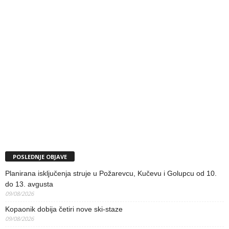
POSLEDNJE OBJAVE
Planirana isključenja struje u Požarevcu, Kučevu i Golupcu od 10.
do 13. avgusta
09/08/2026
Kopaonik dobija četiri nove ski-staze
09/08/2026