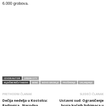
6.000 grobova.
IZVOR/AUTOR
URBAN CITY
KLJUČNE REČI/TAGOVI
MINE
NOVO GROBLJE
PROŠIRENJE
UKLANJANJE
PRETHODNI ČLANAK
SLEDEĆI ČLANAK
Dečija nedelja u Kostolcu:
Ustavni sud: Ograničenje
Radionica „Narodna
broja kućnih ljubimaca u