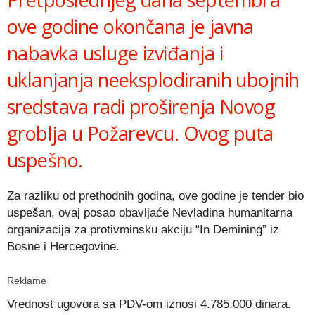
ove godine okončana je javna
nabavka usluge izviđanja i
uklanjanja neeksplodiranih ubojnih
sredstava radi proširenja Novog
groblja u Požarevcu. Ovog puta
uspešno.
Za razliku od prethodnih godina, ove godine je tender bio
uspešan, ovaj posao obavljaće Nevladina humanitarna
organizacija za protivminsku akciju “In Demining” iz
Bosne i Hercegovine.
Reklame
Vrednost ugovora sa PDV-om iznosi 4.785.000 dinara.