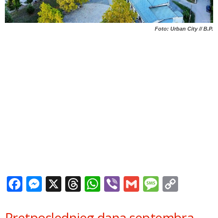
Foto: Urban City // B.P.
Facebook
Messenger
X
Threads
WhatsApp
Viber
Gmail
Messag
Copy
Link
Pretposlednjeg dana septembra