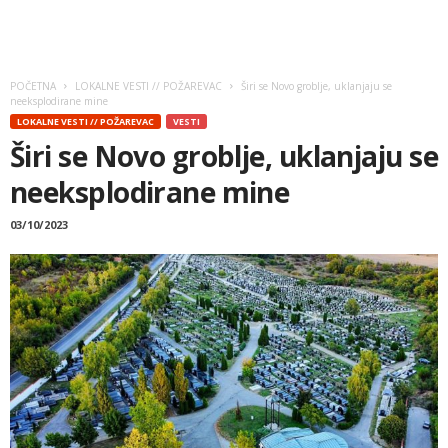
POČETNA
LOKALNE VESTI // POŽAREVAC
Širi se Novo groblje, uklanjaju se
neeksplodirane mine
LOKALNE VESTI // POŽAREVAC
VESTI
Širi se Novo groblje, uklanjaju se
neeksplodirane mine
03/10/2023