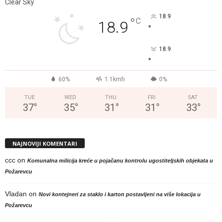
Clear Sky
18.9
°
C
18.9
°
18.9
°
60%
1.1kmh
0%
TUE
WED
THU
FRI
SAT
37
°
35
°
31
°
31
°
33
°
NAJNOVIJI KOMENTARI
ccc
on
Komunalna milicija kreće u pojačanu kontrolu ugostiteljskih objekata u
Požarevcu
Vladan
on
Novi kontejneri za staklo i karton postavljeni na više lokacija u
Požarevcu