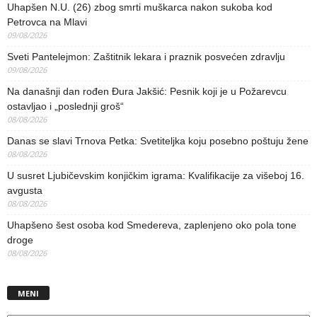
Uhapšen N.U. (26) zbog smrti muškarca nakon sukoba kod
Petrovca na Mlavi
09/08/2026
Sveti Pantelejmon: Zaštitnik lekara i praznik posvećen zdravlju
09/08/2026
Na današnji dan rođen Đura Jakšić: Pesnik koji je u Požarevcu
ostavljao i „poslednji groš“
08/08/2026
Danas se slavi Trnova Petka: Svetiteljka koju posebno poštuju žene
08/08/2026
U susret Ljubičevskim konjičkim igrama: Kvalifikacije za višeboj 16.
avgusta
08/08/2026
Uhapšeno šest osoba kod Smedereva, zaplenjeno oko pola tone
droge
08/08/2026
MENI