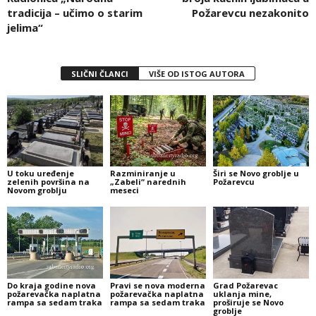
tradicija – učimo o starim
Požarevcu nezakonito
jelima“
SLIČNI ČLANCI
VIŠE OD ISTOG AUTORA
U toku uređenje
Razminiranje u
Širi se Novo groblje u
zelenih površina na
„Zabeli“ narednih
Požarevcu
Novom groblju
meseci
Do kraja godine nova
Pravi se nova moderna
Grad Požarevac
požarevačka naplatna
požarevačka naplatna
uklanja mine,
rampa sa sedam traka
rampa sa sedam traka
proširuje se Novo
groblje