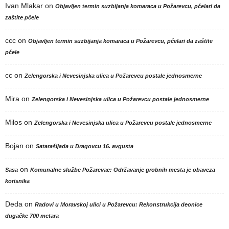
Ivan Mlakar
on
Objavljen termin suzbijanja komaraca u Požarevcu, pčelari da
zaštite pčele
ccc
on
Objavljen termin suzbijanja komaraca u Požarevcu, pčelari da zaštite
pčele
cc
on
Zelengorska i Nevesinjska ulica u Požarevcu postale jednosmerne
Mira
on
Zelengorska i Nevesinjska ulica u Požarevcu postale jednosmerne
Milos
on
Zelengorska i Nevesinjska ulica u Požarevcu postale jednosmerne
Bojan
on
Satarašijada u Dragovcu 16. avgusta
on
Sasa
Komunalne službe Požarevac: Održavanje grobnih mesta je obaveza
korisnika
Deda
on
Radovi u Moravskoj ulici u Požarevcu: Rekonstrukcija deonice
dugačke 700 metara