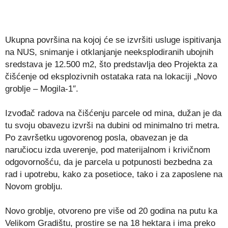
Ukupna površina na kojoj će se izvršiti usluge ispitivanja
na NUS, snimanje i otklanjanje neeksplodiranih ubojnih
sredstava je 12.500 m2, što predstavlja deo Projekta za
čišćenje od eksplozivnih ostataka rata na lokaciji „Novo
groblje – Mogila-1″.
Izvođač radova na čišćenju parcele od mina, dužan je da
tu svoju obavezu izvrši na dubini od minimalno tri metra.
Po završetku ugovorenog posla, obavezan je da
naručiocu izda uverenje, pod materijalnom i krivičnom
odgovornošću, da je parcela u potpunosti bezbedna za
rad i upotrebu, kako za posetioce, tako i za zaposlene na
Novom groblju.
Novo groblje, otvoreno pre više od 20 godina na putu ka
Velikom Gradištu, prostire se na 18 hektara i ima preko