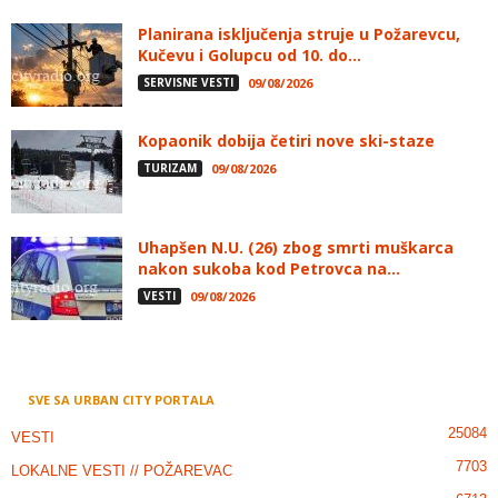
Planirana isključenja struje u Požarevcu,
Kučevu i Golupcu od 10. do...
SERVISNE VESTI
09/08/2026
Kopaonik dobija četiri nove ski-staze
TURIZAM
09/08/2026
Uhapšen N.U. (26) zbog smrti muškarca
nakon sukoba kod Petrovca na...
VESTI
09/08/2026
SVE SA URBAN CITY PORTALA
25084
VESTI
7703
LOKALNE VESTI // POŽAREVAC