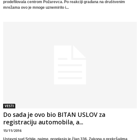
prodefilovala centrom Požarevca. Po reakciji građana na društvenim
mrežama ovo je mnoge uznemirilo i...
VESTI
Do sada je ovo bio BITAN USLOV za
registraciju automobila, a...
15/11/2016
Ustavni sud Srbije, naime, proglasio je član 336. Zakona o prekršajima