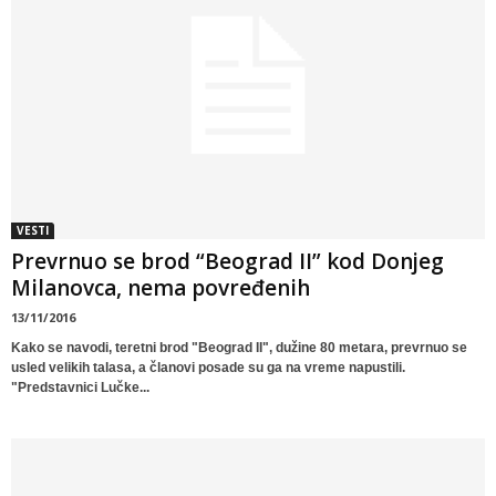
VESTI
Prevrnuo se brod “Beograd II” kod Donjeg
Milanovca, nema povređenih
13/11/2016
Kako se navodi, teretni brod "Beograd II", dužine 80 metara, prevrnuo se
usled velikih talasa, a članovi posade su ga na vreme napustili.
"Predstavnici Lučke...