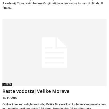
Akademiji Tipsarević Jovana Grujić stigla je i na ovom turniru do finala. U
finalu...
VESTI
Raste vodostaj Velike Morave
15/11/2016
Obilne kiše su podigle vodostaj Velike Morave kod Ljubičevskog mosta i on
je u nedelju, prvi put posle 188 dana, iznosio plus 36 centimetara....