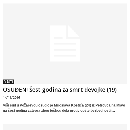
VESTI
OSUĐEN! Šest godina za smrt devojke (19)
14/11/2016
Viši sud u Požarevcu osudio je Miroslava Kostića (24) iz Petrovca na Mlavi
na šest godina zatvora zbog teškog dela protiv opšte bezbednosti i...