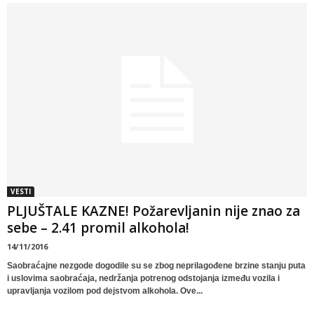
VESTI
PLJUŠTALE KAZNE! Požarevljanin nije znao za
sebe – 2.41 promil alkohola!
14/11/2016
Saobraćajne nezgode dogodile su se zbog neprilagođene brzine stanju puta
i uslovima saobraćaja, nedržanja potrenog odstojanja između vozila i
upravljanja vozilom pod dejstvom alkohola. Ove...