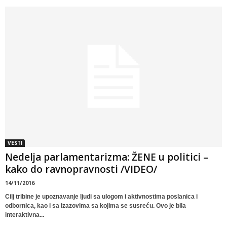
VESTI
Nedelja parlamentarizma: ŽENE u politici –
kako do ravnopravnosti /VIDEO/
14/11/2016
Cilj tribine je upoznavanje ljudi sa ulogom i aktivnostima poslanica i
odbornica, kao i sa izazovima sa kojima se susreću. Ovo je bila
interaktivna...