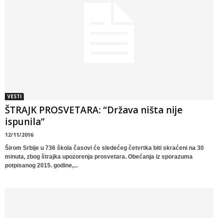
VESTI
ŠTRAJK PROSVETARA: “Država ništa nije
ispunila”
12/11/2016
Širom Srbije u 736 škola časovi će sledećeg četvrtka biti skraćeni na 30
minuta, zbog štrajka upozorenja prosvetara. Obećanja iz sporazuma
potpisanog 2015. godine,...