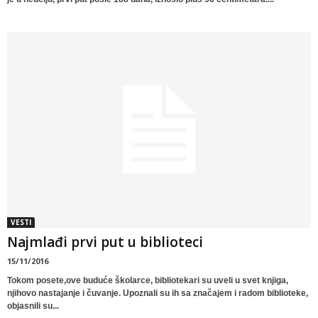
VESTI
Najmlađi prvi put u biblioteci
15/11/2016
Tokom posete,ove buduće školarce, bibliotekari su uveli u svet knjiga,
njihovo nastajanje i čuvanje. Upoznali su ih sa značajem i radom biblioteke,
objasnili su...