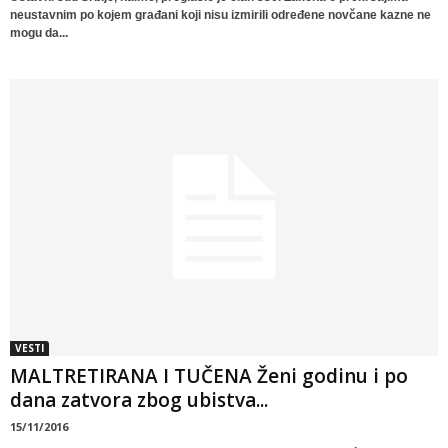
neustavnim po kojem građani koji nisu izmirili određene novčane kazne ne
mogu da...
VESTI
MALTRETIRANA I TUČENA Ženi godinu i po
dana zatvora zbog ubistva...
15/11/2016