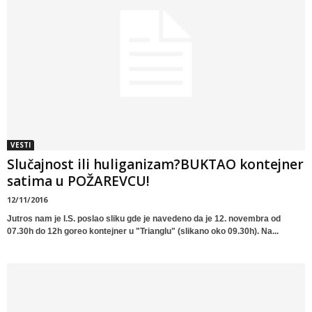
VESTI
Slučajnost ili huliganizam?BUKTAO kontejner
satima u POŽAREVCU!
12/11/2016
Jutros nam je I.S. poslao sliku gde je navedeno da je 12. novembra od
07.30h do 12h goreo kontejner u "Trianglu" (slikano oko 09.30h). Na...