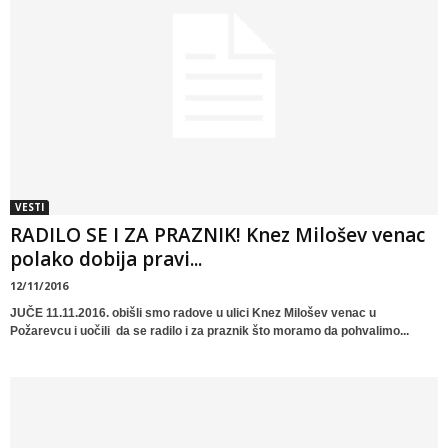
VESTI
RADILO SE I ZA PRAZNIK! Knez Milošev venac
polako dobija pravi...
12/11/2016
JUČE 11.11.2016. obišli smo radove u ulici Knez Milošev venac u
Požarevcu i uočili da se radilo i za praznik što moramo da pohvalimo...