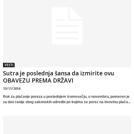
VESTI
Sutra je poslednja šansa da izmirite ovu
OBAVEZU PREMA DRŽAVI
13/11/2016
Rok za plaćanje poreza u poslednjem tromesečju, u novembru, pomeren je
za dan ranije zbog zakonskih odredbi po kojima se porez na imovinu plaća...