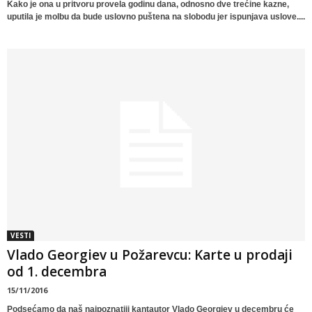
Kako je ona u pritvoru provela godinu dana, odnosno dve trećine kazne,
uputila je molbu da bude uslovno puštena na slobodu jer ispunjava uslove....
VESTI
Vlado Georgiev u Požarevcu: Karte u prodaji
od 1. decembra
15/11/2016
Podsećamo da naš najpoznatiji kantautor Vlado Georgiev u decembru će