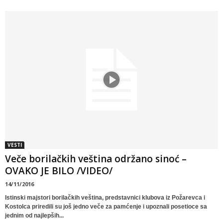
VESTI
Veče borilačkih veština održano sinoć –
OVAKO JE BILO /VIDEO/
14/11/2016
Istinski majstori borilačkih veština, predstavnici klubova iz Požarevca i
Kostolca priredili su još jedno veče za pamćenje i upoznali posetioce sa
jednim od najlepših...