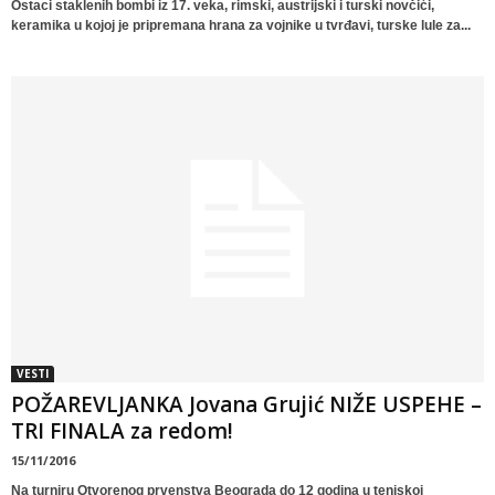
Ostaci staklenih bombi iz 17. veka, rimski, austrijski i turski novčići,
keramika u kojoj je pripremana hrana za vojnike u tvrđavi, turske lule za...
VESTI
POŽAREVLJANKA Jovana Grujić NIŽE USPEHE –
TRI FINALA za redom!
15/11/2016
Na turniru Otvorenog prvenstva Beograda do 12 godina u teniskoj