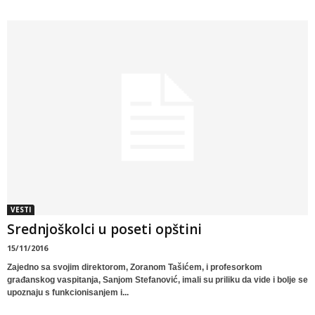
VESTI
Srednjoškolci u poseti opštini
15/11/2016
Zajedno sa svojim direktorom, Zoranom Tašićem, i profesorkom
građanskog vaspitanja, Sanjom Stefanović, imali su priliku da vide i bolje se
upoznaju s funkcionisanjem i...