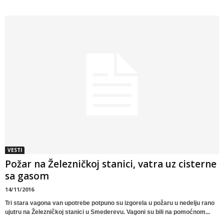
VESTI
Požar na Železničkoj stanici, vatra uz cisterne
sa gasom
14/11/2016
Tri stara vagona van upotrebe potpuno su izgorela u požaru u nedelju rano
ujutru na Železničkoj stanici u Smederevu. Vagoni su bili na pomoćnom...