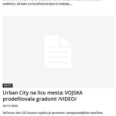
sedmice, ali iako su izvučeni brojevi iz bubnja,...
VESTI
Urban City na licu mesta: VOJSKA
prodefilovala gradom! /VIDEO/
15/11/2016
Večeras oko 18 časova vojska je pesmom i prepoznatljivim maršom