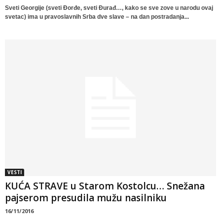
Sveti Georgije (sveti Đorđe, sveti Đurađ…, kako se sve zove u narodu ovaj
svetac) ima u pravoslavnih Srba dve slave – na dan postradanja...
VESTI
KUĆA STRAVE u Starom Kostolcu… Snežana
pajserom presudila mužu nasilniku
16/11/2016