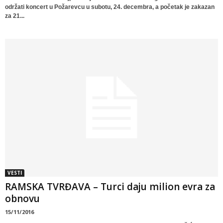
održati koncert u Požarevcu u subotu, 24. decembra, a početak je zakazan
za 21...
VESTI
RAMSKA TVRĐAVA – Turci daju milion evra za
obnovu
15/11/2016