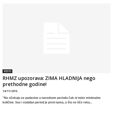
VESTI
RHMZ upozorava: ZIMA HLADNIJA nego
prethodne godine!
14/11/2016
"Ne očekuju se padavine u narednom periodu čak ni neke minimalne
količine. Suv i stabilan period je pred nama, a što se tiče reka...