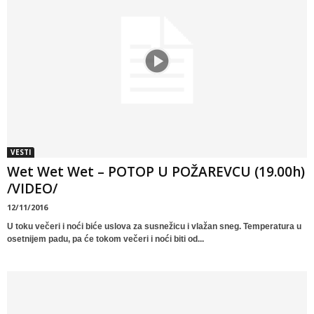
VESTI
Wet Wet Wet – POTOP U POŽAREVCU (19.00h)
/VIDEO/
12/11/2016
U toku večeri i noći biće uslova za susnežicu i vlažan sneg. Temperatura u
osetnijem padu, pa će tokom večeri i noći biti od...