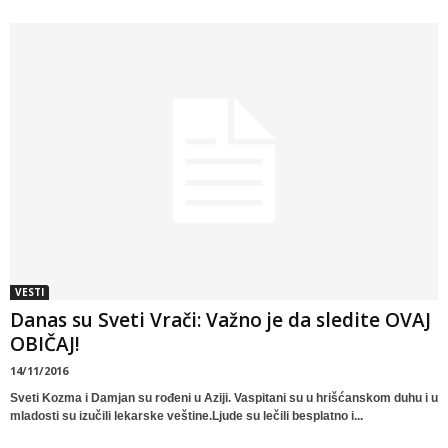
VESTI
Danas su Sveti Vrači: Važno je da sledite OVAJ
OBIČAJ!
14/11/2016
Sveti Kozma i Damjan su rođeni u Aziji. Vaspitani su u hrišćanskom duhu i u
mladosti su izučili lekarske veštine.Ljude su lečili besplatno i...