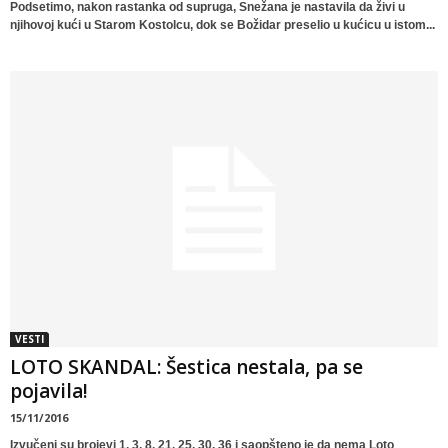
Podsetimo, nakon rastanka od supruga, Snežana je nastavila da živi u
njihovoj kući u Starom Kostolcu, dok se Božidar preselio u kućicu u istom...
VESTI
LOTO SKANDAL: Šestica nestala, pa se
pojavila!
15/11/2016
Izvučeni su brojevi 1, 3, 8, 21, 25, 30, 36 i saopšteno je da nema Loto