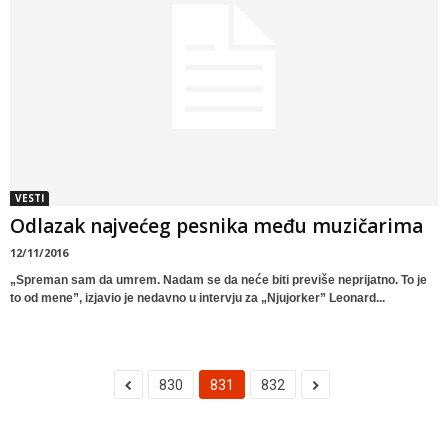
VESTI
Odlazak najvećeg pesnika među muzičarima
12/11/2016
„Spreman sam da umrem. Nadam se da neće biti previše neprijatno. To je
to od mene”, izjavio je nedavno u intervju za „Njujorker” Leonard...
830
831
832