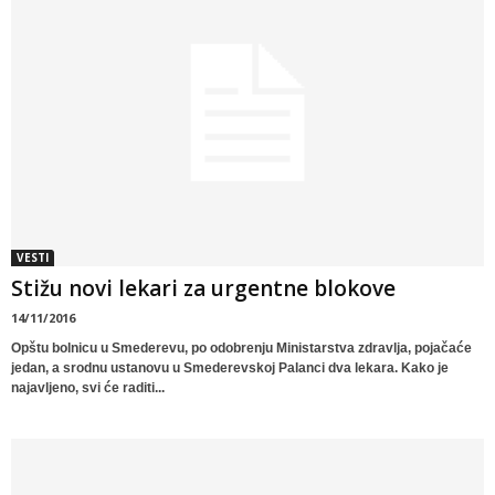
VESTI
Stižu novi lekari za urgentne blokove
14/11/2016
Opštu bolnicu u Smederevu, po odobrenju Ministarstva zdravlja, pojačaće
jedan, a srodnu ustanovu u Smederevskoj Palanci dva lekara. Kako je
najavljeno, svi će raditi...