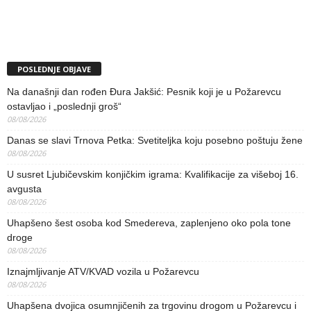
POSLEDNJE OBJAVE
Na današnji dan rođen Đura Jakšić: Pesnik koji je u Požarevcu
ostavljao i „poslednji groš“
08/08/2026
Danas se slavi Trnova Petka: Svetiteljka koju posebno poštuju žene
08/08/2026
U susret Ljubičevskim konjičkim igrama: Kvalifikacije za višeboj 16.
avgusta
08/08/2026
Uhapšeno šest osoba kod Smedereva, zaplenjeno oko pola tone
droge
08/08/2026
Iznajmljivanje ATV/KVAD vozila u Požarevcu
08/08/2026
Uhapšena dvojica osumnjičenih za trgovinu drogom u Požarevcu i