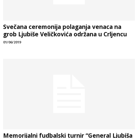
Svečana ceremonija polaganja venaca na
grob Ljubiše Veličkovića održana u Crljencu
01/06/2019
Memorijalni fudbalski turnir “General Ljubiša