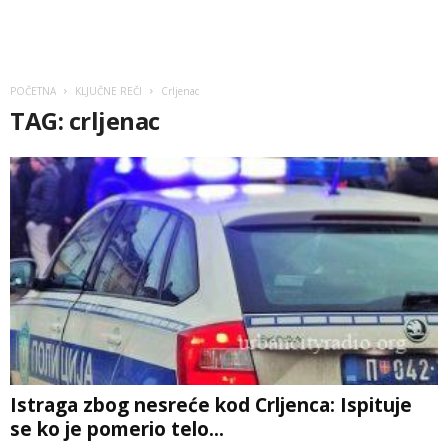
POČETNA
KLJUČNE REČI
Crljenac
TAG: crljenac
Istraga zbog nesreće kod Crljenca: Ispituje
se ko je pomerio telo...