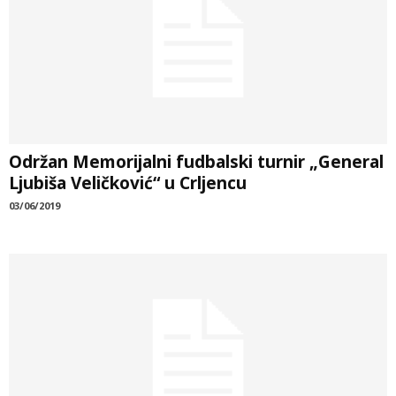
Održan Memorijalni fudbalski turnir „General
Ljubiša Veličković“ u Crljencu
03/06/2019