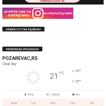
URBAN CITY NA FEJSBUKU
VREMENSKA PROGNOZA
POZAREVAC,RS
Clear Sky
°
21
°
C
21
°
21
60%
1.3kmh
8%
MON
TUE
WED
THU
FRI