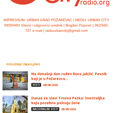
IMPRESSUM:
URBAN GRAD POŽAREVAC | MEDIJ: URBAN CITY,
IN000483 Glavni i odgovorni urednik | Bogdan Popović | 062/565-
707 e-mail | radiourbancity@gmail.com
POSLEDNJE OBJAVLJENO
Na današnji dan rođen Đura Jakšić: Pesnik
koji je u Požarevcu...
VESTI
08/08/2026
Danas se slavi Trnova Petka: Svetiteljka
koju posebno poštuju žene
NACIONALNE VESTI
08/08/2026