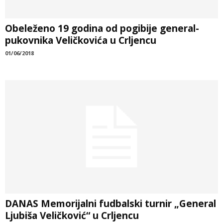
Obeleženo 19 godina od pogibije general-
pukovnika Veličkovića u Crljencu
01/06/2018
DANAS Memorijalni fudbalski turnir „General
Ljubiša Veličković“ u Crljencu