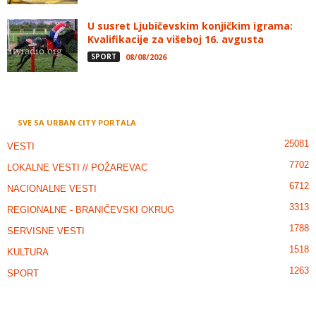
U susret Ljubičevskim konjičkim igrama:
Kvalifikacije za višeboj 16. avgusta
SPORT
08/08/2026
SVE SA URBAN CITY PORTALA
25081
VESTI
7702
LOKALNE VESTI // POŽAREVAC
6712
NACIONALNE VESTI
3313
REGIONALNE - BRANIČEVSKI OKRUG
1788
SERVISNE VESTI
1518
KULTURA
1263
SPORT