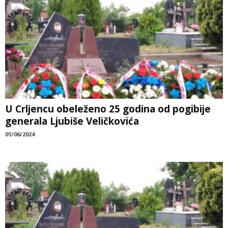
U Crljencu obeleženo 25 godina od pogibije
generala Ljubiše Veličkovića
01/06/2024