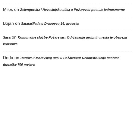
Milos
on
Zelengorska i Nevesinjska ulica u Požarevcu postale jednosmerne
Bojan
on
Satarašijada u Dragovcu 16. avgusta
on
Sasa
Komunalne službe Požarevac: Održavanje grobnih mesta je obaveza
korisnika
Deda
on
Radovi u Moravskoj ulici u Požarevcu: Rekonstrukcija deonice
dugačke 700 metara