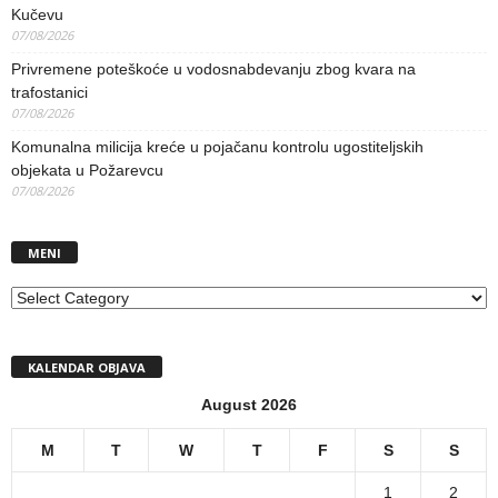
Kučevu
07/08/2026
Privremene poteškoće u vodosnabdevanju zbog kvara na
trafostanici
07/08/2026
Komunalna milicija kreće u pojačanu kontrolu ugostiteljskih
objekata u Požarevcu
07/08/2026
MENI
MENI
KALENDAR OBJAVA
August 2026
M
T
W
T
F
S
S
1
2