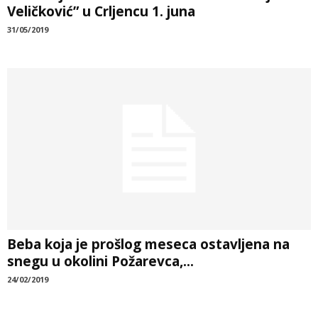
Veličković” u Crljencu 1. juna
31/05/2019
Beba koja je prošlog meseca ostavljena na
snegu u okolini Požarevca,...
24/02/2019