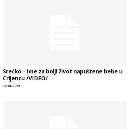
Srećko – ime za bolji život napuštene bebe u
Crljencu /VIDEO/
30/01/2019