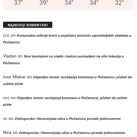
37
°
39
°
34
°
34
°
32
°
NAJNOVIJI KOMENTARI
ccc
on
Komunalna milicija kreće u pojačanu kontrolu ugostiteljskih objekata u
Požarevcu
Vladan
on
Novi kontejneri za staklo i karton postavljeni na više lokacija u
Požarevcu
Ivan Mlakar
on
Objavljen termin suzbijanja komaraca u Požarevcu, pčelari da
zaštite pčele
ccc
on
Objavljen termin suzbijanja komaraca u Požarevcu, pčelari da zaštite
pčele
cc
on
Zelengorska i Nevesinjska ulica u Požarevcu postale jednosmerne
Mira
on
Zelengorska i Nevesinjska ulica u Požarevcu postale jednosmerne