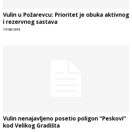
Vulin u Požarevcu: Prioritet je obuka aktivnog
i rezervnog sastava
17/08/2018
Vulin nenajavljeno posetio poligon “Peskovi”
kod Velikog Gradišta