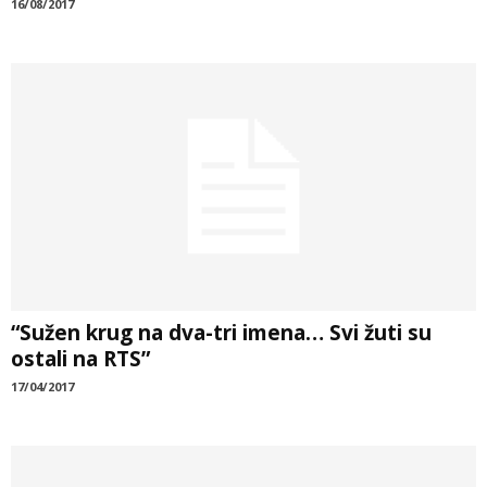
16/08/2017
“Sužen krug na dva-tri imena… Svi žuti su
ostali na RTS”
17/04/2017