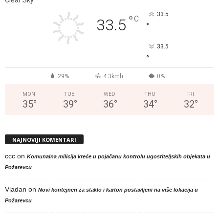
33.5
°
C
33.5
°
33.5
°
29%
4.3kmh
0%
MON
TUE
WED
THU
FRI
35
°
39
°
36
°
34
°
32
°
NAJNOVIJI KOMENTARI
ccc
on
Komunalna milicija kreće u pojačanu kontrolu ugostiteljskih objekata u
Požarevcu
Vladan
on
Novi kontejneri za staklo i karton postavljeni na više lokacija u
Požarevcu