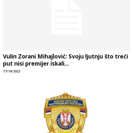
Vulin Zorani Mihajlović: Svoju lјutnju što treći
put nisi premijer iskali...
17/10/2022