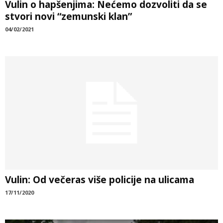
Vulin o hapšenjima: Nećemo dozvoliti da se
stvori novi “zemunski klan”
04/02/2021
Vulin: Od večeras više policije na ulicama
17/11/2020