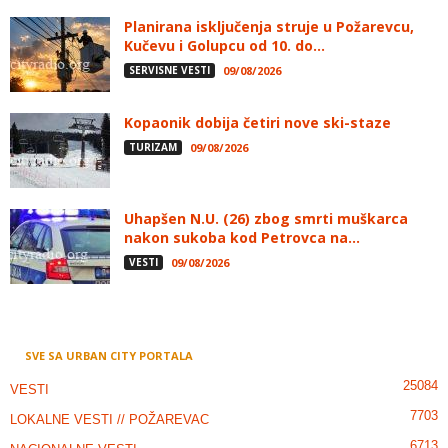
Planirana isključenja struje u Požarevcu,
Kučevu i Golupcu od 10. do...
SERVISNE VESTI
09/08/2026
Kopaonik dobija četiri nove ski-staze
TURIZAM
09/08/2026
Uhapšen N.U. (26) zbog smrti muškarca
nakon sukoba kod Petrovca na...
VESTI
09/08/2026
SVE SA URBAN CITY PORTALA
25084
VESTI
7703
LOKALNE VESTI // POŽAREVAC
6713