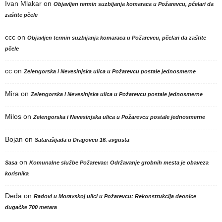
Ivan Mlakar
on
Objavljen termin suzbijanja komaraca u Požarevcu, pčelari da
zaštite pčele
ccc
on
Objavljen termin suzbijanja komaraca u Požarevcu, pčelari da zaštite
pčele
cc
on
Zelengorska i Nevesinjska ulica u Požarevcu postale jednosmerne
Mira
on
Zelengorska i Nevesinjska ulica u Požarevcu postale jednosmerne
Milos
on
Zelengorska i Nevesinjska ulica u Požarevcu postale jednosmerne
Bojan
on
Satarašijada u Dragovcu 16. avgusta
on
Sasa
Komunalne službe Požarevac: Održavanje grobnih mesta je obaveza
korisnika
Deda
on
Radovi u Moravskoj ulici u Požarevcu: Rekonstrukcija deonice
dugačke 700 metara