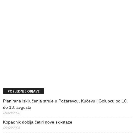
POSLEDNJE OBJAVE
Planirana isključenja struje u Požarevcu, Kučevu i Golupcu od 10.
do 13. avgusta
09/08/2026
Kopaonik dobija četiri nove ski-staze
09/08/2026