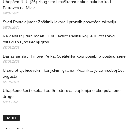
Uhapšen N.U. (26) zbog smrti muškarca nakon sukoba kod
Petrovca na Mlavi
09/08/2026
Sveti Pantelejmon: Zaštitnik lekara i praznik posvećen zdravlju
09/08/2026
Na današnji dan rođen Đura Jakšić: Pesnik koji je u Požarevcu
ostavljao i „poslednji groš“
08/08/2026
Danas se slavi Trnova Petka: Svetiteljka koju posebno poštuju žene
08/08/2026
U susret Ljubičevskim konjičkim igrama: Kvalifikacije za višeboj 16.
avgusta
08/08/2026
Uhapšeno šest osoba kod Smedereva, zaplenjeno oko pola tone
droge
08/08/2026
MENI