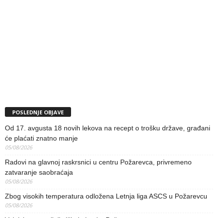
POSLEDNJE OBJAVE
Od 17. avgusta 18 novih lekova na recept o trošku države, građani
će plaćati znatno manje
05/08/2026
Radovi na glavnoj raskrsnici u centru Požarevca, privremeno
zatvaranje saobraćaja
05/08/2026
Zbog visokih temperatura odložena Letnja liga ASCS u Požarevcu
05/08/2026