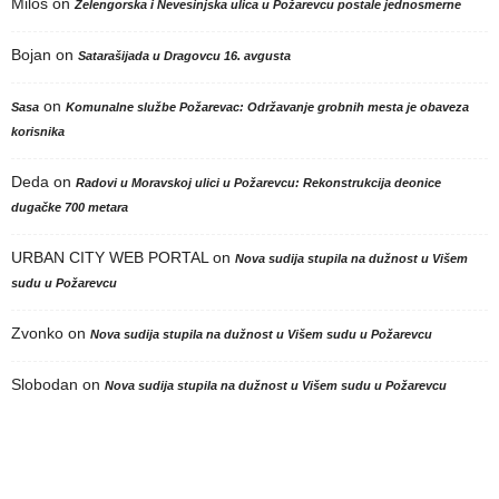
Milos
on
Zelengorska i Nevesinjska ulica u Požarevcu postale jednosmerne
Bojan
on
Satarašijada u Dragovcu 16. avgusta
on
Sasa
Komunalne službe Požarevac: Održavanje grobnih mesta je obaveza
korisnika
Deda
on
Radovi u Moravskoj ulici u Požarevcu: Rekonstrukcija deonice
dugačke 700 metara
URBAN CITY WEB PORTAL
on
Nova sudija stupila na dužnost u Višem
sudu u Požarevcu
Zvonko
on
Nova sudija stupila na dužnost u Višem sudu u Požarevcu
Slobodan
on
Nova sudija stupila na dužnost u Višem sudu u Požarevcu