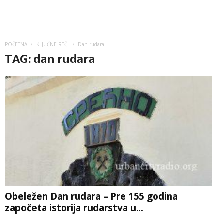
POČETNA
KLJUČNE REČI
Dan rudara
TAG: dan rudara
Obeležen Dan rudara – Pre 155 godina
započeta istorija rudarstva u...