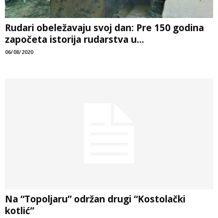
Rudari obeležavaju svoj dan: Pre 150 godina
započeta istorija rudarstva u...
06/08/2020
Na “Topoljaru” održan drugi “Kostolački
kotlić”