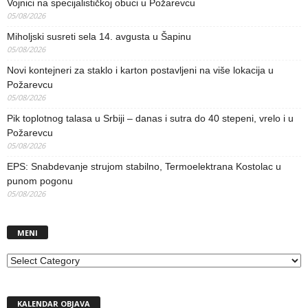
Vojnici na specijalističkoj obuci u Požarevcu
05/08/2026
Miholjski susreti sela 14. avgusta u Šapinu
05/08/2026
Novi kontejneri za staklo i karton postavljeni na više lokacija u
Požarevcu
05/08/2026
Pik toplotnog talasa u Srbiji – danas i sutra do 40 stepeni, vrelo i u
Požarevcu
05/08/2026
EPS: Snabdevanje strujom stabilno, Termoelektrana Kostolac u
punom pogonu
05/08/2026
MENI
MENI
KALENDAR OBJAVA