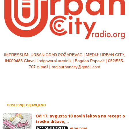
IMPRESSUM:
URBAN GRAD POŽAREVAC | MEDIJ: URBAN CITY,
IN000483 Glavni i odgovorni urednik | Bogdan Popović | 062/565-
707 e-mail | radiourbancity@gmail.com
POSLEDNJE OBJAVLJENO
Od 17. avgusta 18 novih lekova na recept o
trošku države,...
NACIONALNE VESTI
05/08/2026