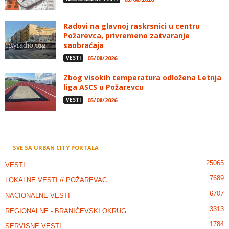
Radovi na glavnoj raskrsnici u centru
Požarevca, privremeno zatvaranje
saobraćaja
VESTI
05/08/2026
Zbog visokih temperatura odložena Letnja
liga ASCS u Požarevcu
VESTI
05/08/2026
SVE SA URBAN CITY PORTALA
25065
VESTI
7689
LOKALNE VESTI // POŽAREVAC
6707
NACIONALNE VESTI
3313
REGIONALNE - BRANIČEVSKI OKRUG
1784
SERVISNE VESTI