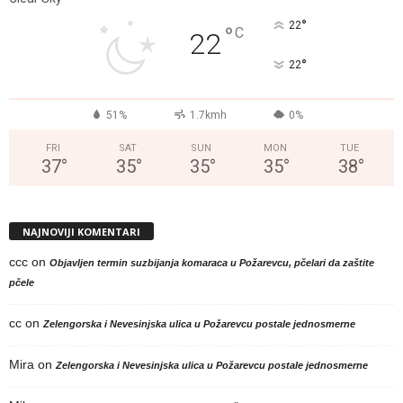
°
22
°
C
22
°
22
51%
1.7kmh
0%
FRI
SAT
SUN
MON
TUE
37
°
35
°
35
°
35
°
38
°
NAJNOVIJI KOMENTARI
ccc
on
Objavljen termin suzbijanja komaraca u Požarevcu, pčelari da zaštite
pčele
cc
on
Zelengorska i Nevesinjska ulica u Požarevcu postale jednosmerne
Mira
on
Zelengorska i Nevesinjska ulica u Požarevcu postale jednosmerne