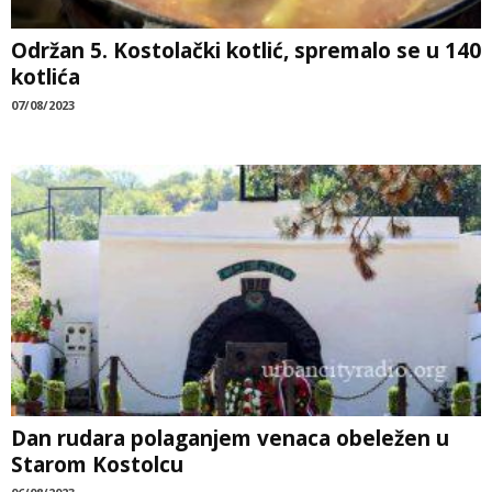
Održan 5. Kostolački kotlić, spremalo se u 140
kotlića
07/08/2023
Dan rudara polaganjem venaca obeležen u
Starom Kostolcu