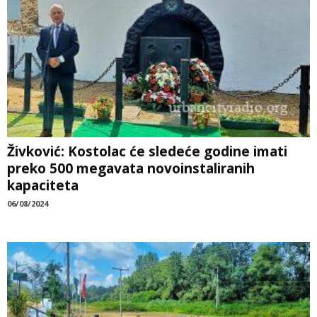
Živković: Kostolac će sledeće godine imati
preko 500 megavata novoinstaliranih
kapaciteta
06/08/2024