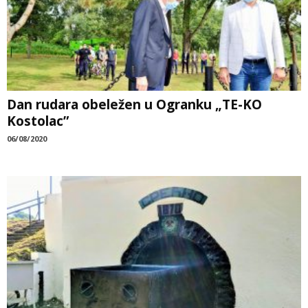
Dan rudara obeležen u Ogranku „TE-KO
Kostolac”
06/08/2020