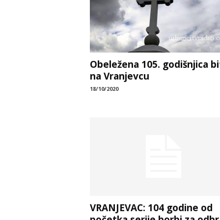
Obeležena 105. godišnjica b
na Vranjevcu
18/10/2020
VRANJEVAC: 104 godine od
početka serije borbi za odb