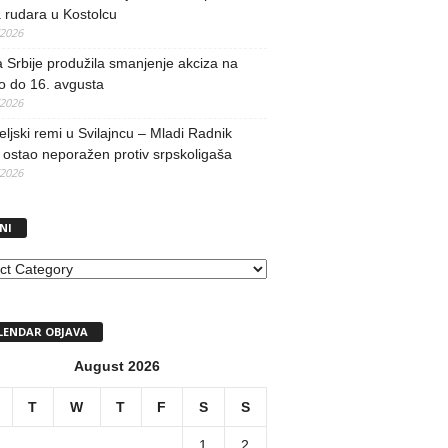
 rudara u Kostolcu
/2026
 Srbije produžila smanjenje akciza na
o do 16. avgusta
/2026
teljski remi u Svilajncu – Mladi Radnik
ostao neporažen protiv srpskoligaša
/2026
NI
I
LENDAR OBJAVA
August 2026
T
W
T
F
S
S
1
2