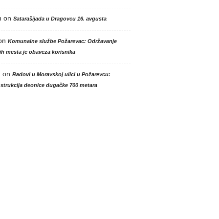
n
on
Satarašijada u Dragovcu 16. avgusta
on
Komunalne službe Požarevac: Održavanje
h mesta je obaveza korisnika
a
on
Radovi u Moravskoj ulici u Požarevcu:
strukcija deonice dugačke 700 metara