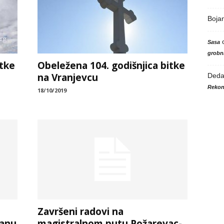
Boja
Sasa
grobni
itke
Obeležena 104. godišnjica bitke
na Vranjevcu
Ded
Rekon
18/10/2019
Završeni radovi na
ranu
magistralnom putu Požarevac-