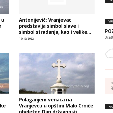
UR
 u
Antonijević: Vranjevac
VR
n
predstavlja simbol slave i
PO
simbol stradanja, kao i velike...
Scat
19/10/2022
S
Polaganjem venaca na
tke
Vranjevcu u opštini Malo Crniće
NA
obeležen Dan državnosti