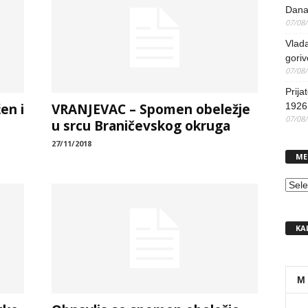
Dana
07/08
Vlada
goriv
07/08
Prija
en i
VRANJEVAC – Spomen obeležje
1926 
07/08
u srcu Braničevskog okruga
27/11/2018
ME
MEN
KA
M