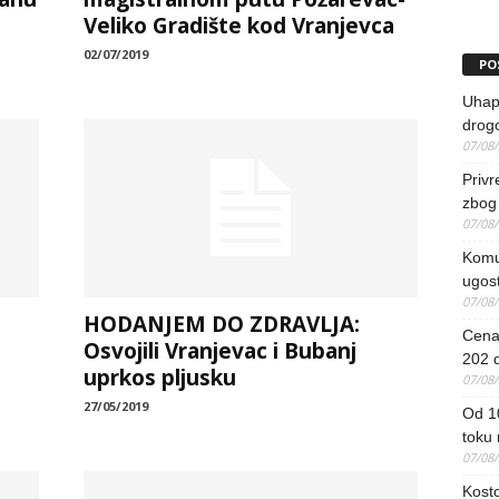
Veliko Gradište kod Vranjevca
02/07/2019
PO
Uhapš
drog
07/08
Priv
zbog 
07/08
Komun
ugost
07/08
HODANJEM DO ZDRAVLJA:
Cena 
Osvojili Vranjevac i Bubanj
202 d
uprkos pljusku
07/08
27/05/2019
Od 1
toku
07/08
Kosto