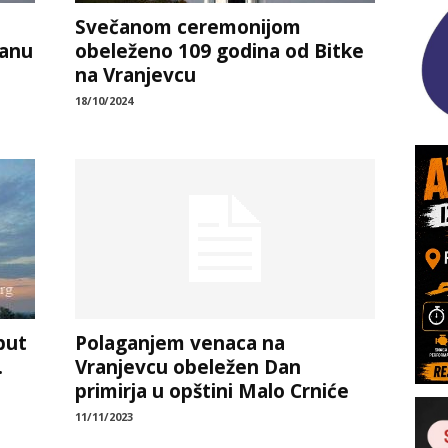
Svečanom ceremonijom
ranu
obeleženo 109 godina od Bitke
na Vranjevcu
18/10/2024
put
Polaganjem venaca na
.
Vranjevcu obeležen Dan
primirja u opštini Malo Crniće
11/11/2023