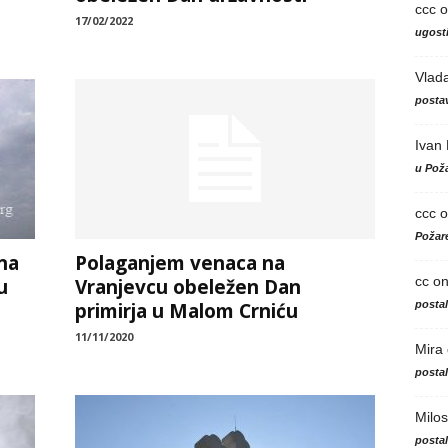
ccc
o
17/02/2022
ugosti
Vlad
postav
Ivan
u Poža
ccc
o
Požare
na
Polaganjem venaca na
cc
o
u
Vranjevcu obeležen Dan
posta
primirja u Malom Crniću
11/11/2020
Mira
posta
Milos
posta