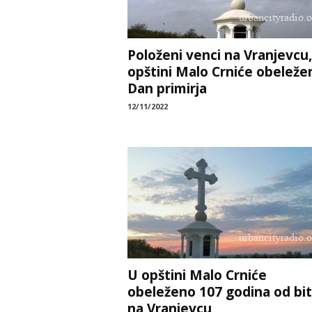
Položeni venci na Vranjevcu,
opštini Malo Crniće obeleže
Dan primirja
12/11/2022
U opštini Malo Crniće
obeleženo 107 godina od bi
na Vranjevcu