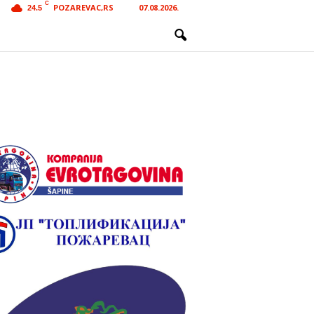
C
POZAREVAC,RS
07.08.2026.
24.5