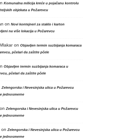
n
Komunalna milicija kreće u pojačanu kontrolu
teljskih objekata u Požarevcu
an
on
Novi kontejneri za staklo i karton
ljeni na više lokacija u Požarevcu
 Mlakar
on
Objavljen termin suzbijanja komaraca
revcu, pčelari da zaštite pčele
n
Objavljen termin suzbijanja komaraca u
vcu, pčelari da zaštite pčele
n
Zelengorska i Nevesinjska ulica u Požarevcu
le jednosmerne
on
Zelengorska i Nevesinjska ulica u Požarevcu
le jednosmerne
on
Zelengorska i Nevesinjska ulica u Požarevcu
le jednosmerne