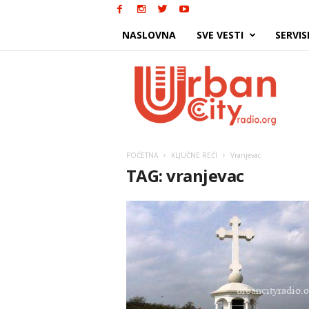
NASLOVNA
SVE VESTI
SERVIS
Urban
City
POČETNA
KLJUČNE REČI
Vranjevac
TAG: vranjevac