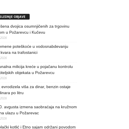
SLEDNJE OBJAVE
ena dvojica osumnjičenih za trgovinu
om u Požarevcu i Kučevu
/2026
remene poteškoće u vodosnabdevanju
kvara na trafostanici
/2026
alna milicija kreće u pojačanu kontrolu
iteljskih objekata u Požarevcu
/2026
evrodizela viša za dinar, benzin ostaje
inara po litru
/2026
0. avgusta izmena saobraćaja na kružnom
 na ulazu u Požarevac
/2026
lački kotlić i Etno sajam održani povodom