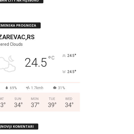
BAN CITY NA FEJSBUKU
EMENSKA PROGNOZA
ZAREVAC,RS
tered Clouds
°
24.5
°
C
24.5
°
24.5
69%
1.7kmh
31%
AT
SUN
MON
TUE
WED
33
°
34
°
37
°
39
°
34
°
JNOVIJI KOMENTARI